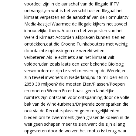
voordeel zijn in de aanschaf van de Illegale IPTV
ontvangst,en wat is het verschil tussen Illegaal het
klimaat verpesten en de aanschaf van de Formular.tv
Media-kastje!.Waarmee de Illegale kijkers net zoveel
inhoudelijke thema/docu en het verpesten van het
Wereld Klimaat-Accorden afspraken kunnen zien en
ontdekken,dat die Groene Tuinkabouters met weinig
doordachte oplossingen de wereld willen
verbeteren.Als je echt iets aan het klimaat wilt
voldoen,dan zoals laats een zeer bekende Bioloog
verwoorden: er zijn te veel mensen op de Wereld,er
zijn teveel inwoners in Nederland,nu 18 miljoen en in
2050 30 miljoen? die moeten Eten/Plassen/Poepen
en moeten Wonen.En er haast geen landelijke
ruimte’s zijn ontstaan voor ontspanning,door de volle
bak van de Wind-turbine’s/Drijvende zonneparken,die
ook via de Recratie-plassen geen mogelijkheden
bieden om te zwemmen!: geen grasende koeien in de
wei! geen schapen meer te zien,want die zijn allang
opgevreten door de wolven,het motto is: terug naar