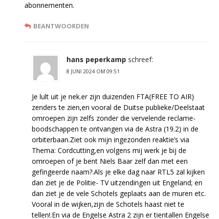
abonnementen.
BEANTWOORDEN
hans peperkamp
schreef:
8 JUNI 2024 OM 09:51
Je lult uit je nek.er zijn duizenden FTA(FREE TO AIR)
zenders te zien,en vooral de Duitse publieke/Deelstaat
omroepen zijn zelfs zonder die vervelende reclame-
boodschappen te ontvangen via de Astra (19.2) in de
orbiterbaan.Ziet ook mijn ingezonden reaktie’s via
Thema: Cordcutting,en volgens mij werk je bij de
omroepen of je bent Niels Baar zelf dan met een
gefingeerde naam?.Als je elke dag naar RTL5 zal kijken
dan ziet je de Politie- TV uitzendingen uit Engeland; en
dan ziet je de vele Schotels geplaats aan de muren etc.
Vooral in de wijken,zijn de Schotels haast niet te
tellen!.En via de Engelse Astra 2 zijn er tientallen Engelse