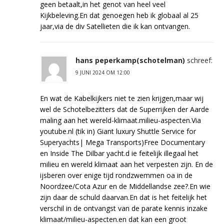
geen betaalt,in het genot van heel veel
Kijkbeleving.En dat genoegen heb ik globaal al 25
jaar,via de div Satellieten die ik kan ontvangen.
hans peperkamp(schotelman)
schreef:
9 JUNI 2024 OM 12:00
En wat de Kabelkijkers niet te zien krijgen,maar wij
wel de Schotelbezitters dat de Superrijken der Aarde
maling aan het wereld-klimaat.milieu-aspecten.Via
youtube.nl (tik in) Giant luxury Shuttle Service for
Superyachts| Mega Transports)Free Documentary
en Inside The Dilbar yacht.d ie feitelijk illegaal het
milieu en wereld klimaat aan het verpesten zijn. En de
ijsberen over enige tijd rondzwemmen oa in de
Noordzee/Cota Azur en de Middellandse zee?.En wie
zijn daar de schuld daarvan.En dat is het feitelijk het
verschil in de ontvangst van de parate kennis inzake
klimaat/milieu-aspecten.en dat kan een groot