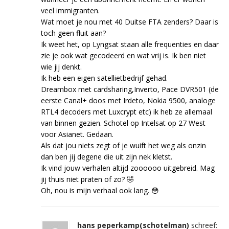
veel immigranten.
Wat moet je nou met 40 Duitse FTA zenders? Daar is
toch geen fluit aan?
Ik weet het, op Lyngsat staan alle frequenties en daar
zie je ook wat gecodeerd en wat vrij is. Ik ben niet
wie jij denkt.
Ik heb een eigen satellietbedrijf gehad.
Dreambox met cardsharing,Inverto, Pace DVR501 (de
eerste Canal+ doos met Irdeto, Nokia 9500, analoge
RTL4 decoders met Luxcrypt etc) ik heb ze allemaal
van binnen gezien. Schotel op Intelsat op 27 West
voor Asianet. Gedaan.
Als dat jou niets zegt of je wuift het weg als onzin
dan ben jij degene die uit zijn nek kletst.
Ik vind jouw verhalen altijd zoooooo uitgebreid. Mag
jij thuis niet praten of zo? 🤣
Oh, nou is mijn verhaal ook lang. 😳
hans peperkamp(schotelman)
schreef: