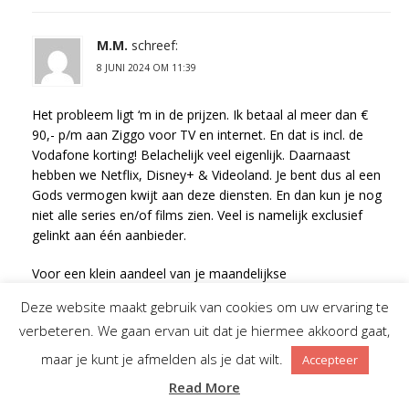
M.M.
schreef:
8 JUNI 2024 OM 11:39
Het probleem ligt ‘m in de prijzen. Ik betaal al meer dan €
90,- p/m aan Ziggo voor TV en internet. En dat is incl. de
Vodafone korting! Belachelijk veel eigenlijk. Daarnaast
hebben we Netflix, Disney+ & Videoland. Je bent dus al een
Gods vermogen kwijt aan deze diensten. En dan kun je nog
niet alle series en/of films zien. Veel is namelijk exclusief
gelinkt aan één aanbieder.
Voor een klein aandeel van je maandelijkse
abonnementskosten krijg je dus veel meer bij IPTV dienst.
Deze website maakt gebruik van cookies om uw ervaring te
Providers moeten eens geheel goed gaan nadenken over
verbeteren. We gaan ervan uit dat je hiermee akkoord gaat,
wat ze aanbieden en voor welke prijzen. Één all-in
abonnement voor bijvoorbeeld € 100,- per maand.
maar je kunt je afmelden als je dat wilt.
Accepteer
Read More
In een maatschappij waarin er meer en meer mensen naar