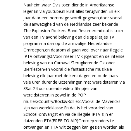
Nauheim,waar Elvis toen diende in Amerikaanse
leger.En via:youtube.nl kunt alles terugvinden.En elk
jaar daar een hommage wordt gegeven,door vooral
de aanwezigheid van de Nedrlandse zeer bekende
The Explosion Rockers Band.Resumerend:dat is toch
van een TV avond beleving dan die spelletjes TV
programma dan op die armzalige Nederlandse
Omroepen,en daarom al gaan veel over naar illegale
IPTV ontvangst.Voor meer TV kijkgenot en de intense
beleving van oa Carnaval/Terugkerende Oktober
Bierfiesten/en vooral die fantastische muzikale
beleving elk jaar met de kerstdagen en oude jaars
vele uren durende uitzendingen,met wereldsterren via
3Sat 24 uur durende video-filmpjes van
wereldsterren,in zowel in de POP
muziek/Country/Rock&Roll etc.Vooral de Mavericks
zijn van wereldklasse.En dat is het voordeel van
Schotel-ontvangst en via de Illegale IPTV zijn er
duizenden FTA(FREE TO AIR)Omroepzenders te
ontvangen,en FTA wilt zeggen kan gezien worden als