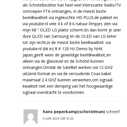
als Schotelbezitter kan heel veel interssante Radio/TV
omroepen FTA ontvangen, in de meest beste
beeldkwaliteit via ingekochte HD-PLUS.de pakket en
via youtube.nl vele 4 k of 8 k natuur-fimpjes zien via
mijn 68 ” OLED LG platte scherm.En dan komt je zeer
dure QLED van Samsung en de OLED van LG beter
tot zijn recht,in de meest beste beelkwaliteit. via
youtube.nl (tik in) 8 K 120 Hz Demo by NHK
Japan,geeft weer de geweldige beeldkwaliteit,en
alleen via de glasvezel en de Schotel kunnen
ontvangen.Omdat de Satelliet werken via 12 GHZ
uitzend-format en via de verouderde Coax kabel
maximaal 2.4 GHZ kunnen verwerken,om signaal-
kwaliteit niet een demping van het hoogwaardige
signaal-overdracht te voorkomen.
hans peperkamp(schotelman)
schreef:
9 JUNI 2024 OM 16:25