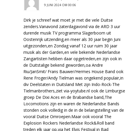
9 JUNI 2024 OM 00:06
Dirk je schreef wat moet je met die vele Duitse
zenders.Vanavond zaterdagavond via de ARD 3 uur
durende musik TV programma Slagerboom uit
Oostenrijk uitzending,en meer als 30 jaar begin Juni
uitgezonden,en Zondag vanaf 12 uur ruim 30 jaar
musik als der Garden,en vele bekende Nederlandse
Zangartisten hebben daar opgetreden,en zijn ook in
de Duitstalige bekend geworden,oa Andre
Riu/JanSmit/ Frans Bauwer/Hermes House Band ook
Rene Froger/Andy Tielman was ongekend populair,in
div Deelstaten in Duitsland Met zijn Indo-Rock-The
Tielmanbrothers,ziet via-yoytube.nl ook de Limburgse
groep De Dixi Aces en de Brabandse band,The
Locomotions zijn en waren de Nederlandse Bands
stonden ook volledig in de in de belangstelling van de
vooral Duitse Omroepen.Maar ook vooral The
Explosion Rockers Nederlandse Rock&Roll band
treden elk jaar op,via het Elvis Festival in Bad