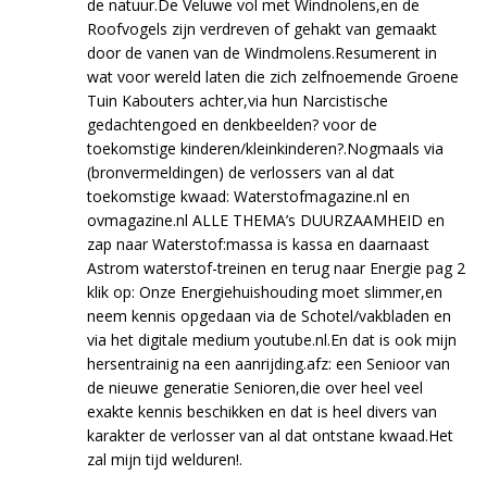
de natuur.De Veluwe vol met Windnolens,en de
Roofvogels zijn verdreven of gehakt van gemaakt
door de vanen van de Windmolens.Resumerent in
wat voor wereld laten die zich zelfnoemende Groene
Tuin Kabouters achter,via hun Narcistische
gedachtengoed en denkbeelden? voor de
toekomstige kinderen/kleinkinderen?.Nogmaals via
(bronvermeldingen) de verlossers van al dat
toekomstige kwaad: Waterstofmagazine.nl en
ovmagazine.nl ALLE THEMA’s DUURZAAMHEID en
zap naar Waterstof:massa is kassa en daarnaast
Astrom waterstof-treinen en terug naar Energie pag 2
klik op: Onze Energiehuishouding moet slimmer,en
neem kennis opgedaan via de Schotel/vakbladen en
via het digitale medium youtube.nl.En dat is ook mijn
hersentrainig na een aanrijding.afz: een Senioor van
de nieuwe generatie Senioren,die over heel veel
exakte kennis beschikken en dat is heel divers van
karakter de verlosser van al dat ontstane kwaad.Het
zal mijn tijd welduren!.