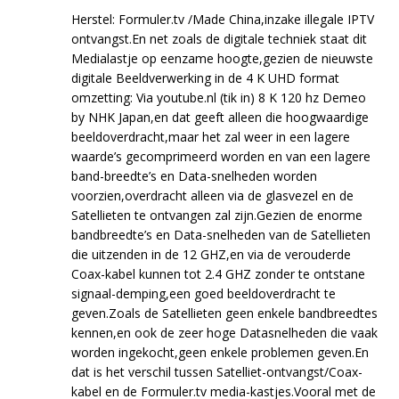
Herstel: Formuler.tv /Made China,inzake illegale IPTV
ontvangst.En net zoals de digitale techniek staat dit
Medialastje op eenzame hoogte,gezien de nieuwste
digitale Beeldverwerking in de 4 K UHD format
omzetting: Via youtube.nl (tik in) 8 K 120 hz Demeo
by NHK Japan,en dat geeft alleen die hoogwaardige
beeldoverdracht,maar het zal weer in een lagere
waarde’s gecomprimeerd worden en van een lagere
band-breedte’s en Data-snelheden worden
voorzien,overdracht alleen via de glasvezel en de
Satellieten te ontvangen zal zijn.Gezien de enorme
bandbreedte’s en Data-snelheden van de Satellieten
die uitzenden in de 12 GHZ,en via de verouderde
Coax-kabel kunnen tot 2.4 GHZ zonder te ontstane
signaal-demping,een goed beeldoverdracht te
geven.Zoals de Satellieten geen enkele bandbreedtes
kennen,en ook de zeer hoge Datasnelheden die vaak
worden ingekocht,geen enkele problemen geven.En
dat is het verschil tussen Satelliet-ontvangst/Coax-
kabel en de Formuler.tv media-kastjes.Vooral met de