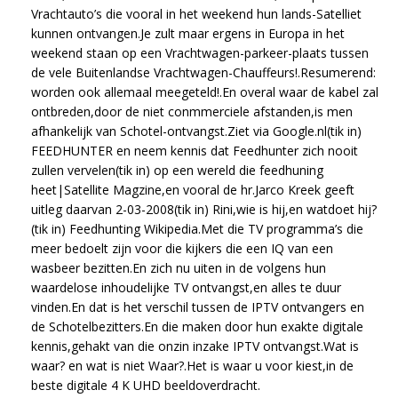
Vrachtauto’s die vooral in het weekend hun lands-Satelliet
kunnen ontvangen.Je zult maar ergens in Europa in het
weekend staan op een Vrachtwagen-parkeer-plaats tussen
de vele Buitenlandse Vrachtwagen-Chauffeurs!.Resumerend:
worden ook allemaal meegeteld!.En overal waar de kabel zal
ontbreden,door de niet conmmerciele afstanden,is men
afhankelijk van Schotel-ontvangst.Ziet via Google.nl(tik in)
FEEDHUNTER en neem kennis dat Feedhunter zich nooit
zullen vervelen(tik in) op een wereld die feedhuning
heet|Satellite Magzine,en vooral de hr.Jarco Kreek geeft
uitleg daarvan 2-03-2008(tik in) Rini,wie is hij,en watdoet hij?
(tik in) Feedhunting Wikipedia.Met die TV programma’s die
meer bedoelt zijn voor die kijkers die een IQ van een
wasbeer bezitten.En zich nu uiten in de volgens hun
waardelose inhoudelijke TV ontvangst,en alles te duur
vinden.En dat is het verschil tussen de IPTV ontvangers en
de Schotelbezitters.En die maken door hun exakte digitale
kennis,gehakt van die onzin inzake IPTV ontvangst.Wat is
waar? en wat is niet Waar?.Het is waar u voor kiest,in de
beste digitale 4 K UHD beeldoverdracht.