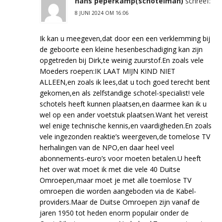
hans peperkamp(schotelman)
schreef:
8 JUNI 2024 OM 16:06
Ik kan u meegeven,dat door een een verklemming bij
de geboorte een kleine hesenbeschadiging kan zijn
opgetreden bij Dirk,te weinig zuurstof.En zoals vele
Moeders roepen:IK LAAT MIJN KIND NIET
ALLEEN,en zoals ik lees,dat u toch goed terecht bent
gekomen,en als zelfstandige schotel-specialist! vele
schotels heeft kunnen plaatsen,en daarmee kan ik u
wel op een ander voetstuk plaatsen.Want het vereist
wel enige technische kennis,en vaardigheden.En zoals
vele ingezonden reaktie’s weergeven,de tomelose TV
herhalingen van de NPO,en daar heel veel
abonnements-euro’s voor moeten betalen.U heeft
het over wat moet ik met die vele 40 Duitse
Omroepen,maar moet je met alle toemlose TV
omroepen die worden aangeboden via de Kabel-
providers.Maar de Duitse Omroepen zijn vanaf de
jaren 1950 tot heden enorm populair onder de