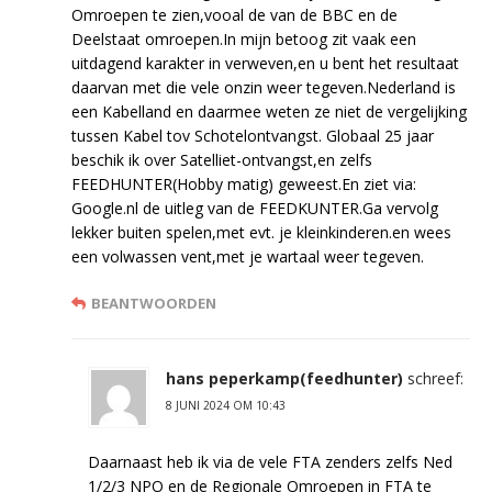
Omroepen te zien,vooal de van de BBC en de
Deelstaat omroepen.In mijn betoog zit vaak een
uitdagend karakter in verweven,en u bent het resultaat
daarvan met die vele onzin weer tegeven.Nederland is
een Kabelland en daarmee weten ze niet de vergelijking
tussen Kabel tov Schotelontvangst. Globaal 25 jaar
beschik ik over Satelliet-ontvangst,en zelfs
FEEDHUNTER(Hobby matig) geweest.En ziet via:
Google.nl de uitleg van de FEEDKUNTER.Ga vervolg
lekker buiten spelen,met evt. je kleinkinderen.en wees
een volwassen vent,met je wartaal weer tegeven.
BEANTWOORDEN
hans peperkamp(feedhunter)
schreef:
8 JUNI 2024 OM 10:43
Daarnaast heb ik via de vele FTA zenders zelfs Ned
1/2/3 NPO en de Regionale Omroepen in FTA te