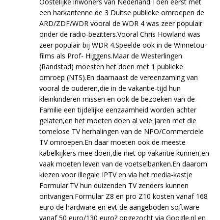
Oostelijke inwoners van Nederland.Toen eerst met
een harkantenne de 3 Duitse publieke omroepen de
ARD/ZDF/WDR vooral de WDR 4 was zeer populair
onder de radio-bezitters.Vooral Chris Howland was
zeer populair bij WDR 4.Speelde ook in de Winnetou-
films als Prof- Higgens.Maar de Westerlingen
(Randstad) moesten het doen met 1 publieke
omroep (NTS).En daarnaast de vereenzaming van
vooral de ouderen,die in de vakantie-tijd hun
kleinkinderen missen en ook de bezoeken van de
Familie een tijdelijke eenzaamheid worden achter
gelaten,en het moeten doen al vele jaren met die
tomelose TV herhalingen van de NPO/Commerciele
TV omroepen.En daar moeten ook de meeste
kabelkijkers mee doen,die niet op vakantie kunnen,en
vaak moeten leven van de voetselbanken.En daarom
kiezen voor illegale IPTV en via het media-kastje
Formular.TV hun duizenden TV zenders kunnen
ontvangen.Formular Z8 en pro Z10 kosten vanaf 168
euro de hardware en evt de aangeboden software
vanaf 50 euro/130 euro? opgezocht via Google.nl en