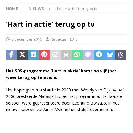
HOME
NIEUWS
‘Hart in actie’ terug op tv
‘Hart in actie’ terug op tv
8 december 2016
Redactie
0
Het SBS-programma ‘Hart in ak­tie’ komt na vijf jaar
weer terug op televisie.
Het tv-pro­gram­ma startte in 2000 met Wendy van Dijk. Vanaf
2006 presteerde Na­tas­ja Fro­ger het programma. Het laatste
seizoen werd gepresenteerd door Le­on­ti­ne Bor­sa­to. In het
nieuwe seizoen zal Airen Mylene het stokje overnemen.