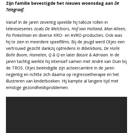
Zijn familie bevestigde het nieuws woensdag aan
De
Telegraaf
.
Vanaf In de jaren zeventig speelde hij talloze rollen in
televisieseries zoals
De Melchiors
,
Hof van Holland
,
Man Alleen
,
Pa Pinkelman
en diverse KRO- en AVRO-producties. Ook was
hij te zien in meerdere speelfilms. Bij de jeugd werd Otjes een
vertrouwd gezicht dankzij optredens in
Bibelebons
,
De Holle
Bolle Boom
,
Hamelen
,
Q & Q
en later
Bassie & Adriaan
. In de
jaren tachtig werkte hij intensief samen met André van Duin bij
de TROS. Otjes beëindigde zijn acteercarrière in de jaren
negentig en richtte zich daarna op regressietherapie en het
illustreren van kinderboeken. Hij kampte al langere tijd met
ernstige gezondheidsproblemen.