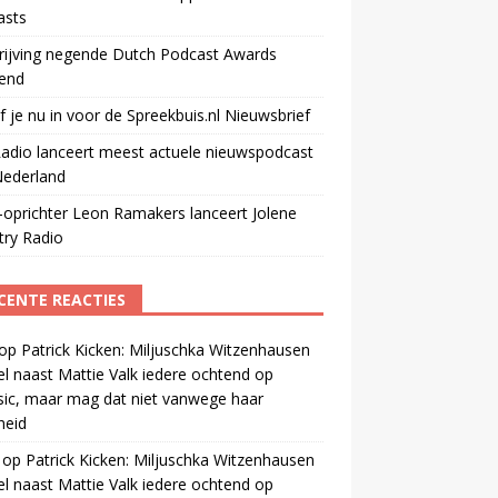
asts
rijving negende Dutch Podcast Awards
end
jf je nu in voor de Spreekbuis.nl Nieuwsbrief
adio lanceert meest actuele nieuwspodcast
Nederland
oprichter Leon Ramakers lanceert Jolene
try Radio
CENTE REACTIES
op
Patrick Kicken: Miljuschka Witzenhausen
el naast Mattie Valk iedere ochtend op
ic, maar mag dat niet vanwege haar
gheid
op
Patrick Kicken: Miljuschka Witzenhausen
el naast Mattie Valk iedere ochtend op