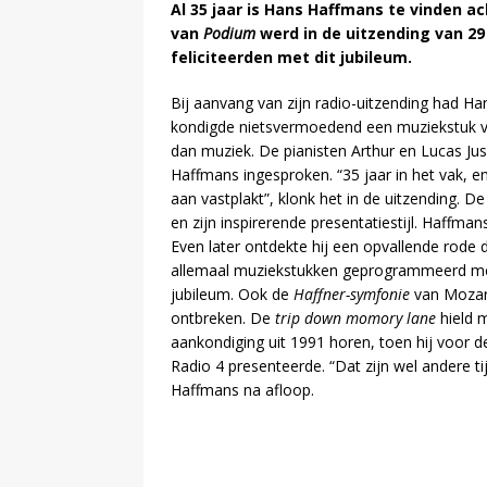
Al 35 jaar is Hans Haffmans te vinden a
van
Podium
werd in de uitzending van 29 
feliciteerden met dit jubileum.
Bij aanvang van zijn radio-uitzending had H
kondigde nietsvermoedend een muziekstuk va
dan muziek. De pianisten Arthur en Lucas J
Haffmans ingesproken. “35 jaar in het vak, e
aan vastplakt”, klonk het in de uitzending. D
en zijn inspirerende presentatiestijl. Haffman
Even later ontdekte hij een opvallende rode 
allemaal muziekstukken geprogrammeerd met
jubileum. Ook de
Haffner-symfonie
van Mozart
ontbreken. De
trip down momory lane
hield m
aankondiging uit 1991 horen, toen hij voo
Radio 4 presenteerde. “Dat zijn wel andere ti
Haffmans na afloop.