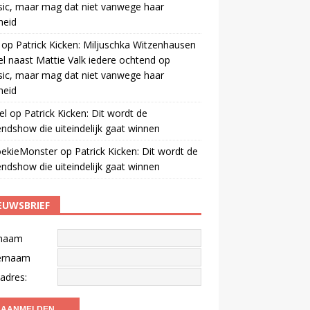
ic, maar mag dat niet vanwege haar
gheid
op
Patrick Kicken: Miljuschka Witzenhausen
el naast Mattie Valk iedere ochtend op
ic, maar mag dat niet vanwege haar
gheid
el
op
Patrick Kicken: Dit wordt de
ndshow die uiteindelijk gaat winnen
oekieMonster
op
Patrick Kicken: Dit wordt de
ndshow die uiteindelijk gaat winnen
EUWSBRIEF
naam
ernaam
adres: