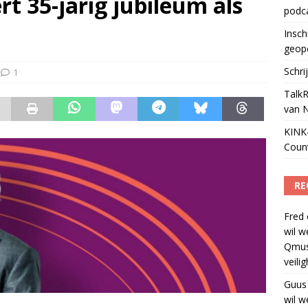
t 35-jarig jubileum als
podc
ls apparaat voor podcasts
)
Insch
geop
Schri
1
TalkR
van 
KINK-
Coun
RE
Fred
wil w
Qmus
veili
Guus
wil w