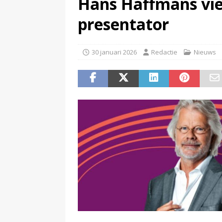
Hans Haffmans vier
(
Televisie wint snel terrein a
presentator
30 januari 2026
Redactie
Nieuws