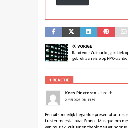
VORIGE
Raad voor Cultuur krijgt kritiek o
gebrek aan visie op NPO-aanbo
1 REACTIE
Kees Pinxteren
schreef:
2 MEI 2026 OM 14:39
Een uitzonderlijk begaafde presentator met
Luister meestal naar France Musique om me 
van muziek ,cultuur en theologie!Dat hoor je.