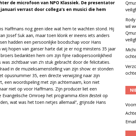
chter de microfoon van NPO Klassiek. De presentator
Qmus
januari verrast door collega’s en musici die hem
veili
Rody
wil w
ans Haffmans nog geen idee wat hem te wachten stond. Hij
Qmus
n Josef Suk aan, maar toen klonk er ineens iets anders
veili
ussen hadden een persoonlijke boodschap voor Hans
n wij hopen van ganser harte dat je er nog minstens 35 jaar
Michi
e broers bedankten hem om zijn fijne radiopersoonlijkheid
ochte
s was zichtbaar van z’n stuk gebracht door de felicitaties.
Verz
draad in de muzieksamenstelling van zijn show: er stonden
ochte
 opusnummer 35, een directe verwijzing naar zijn
, een woordspeling met zijn achternaam, kon niet
aar niet op voor Haffmans. Zijn producer liet een
NI
r de Evangelische Omroep het programma
Klein Bestek
op
jden, wat was het toen netjes allemaal”, grijnsde Hans
Voor
Acht
Email