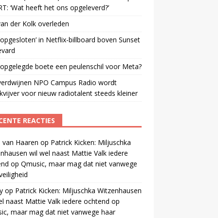
: ‘Wat heeft het ons opgeleverd?’
an der Kolk overleden
opgesloten’ in Netflix-billboard boven Sunset
evard
 opgelegde boete een peulenschil voor Meta?
verdwijnen NPO Campus Radio wordt
vijver voor nieuw radiotalent steeds kleiner
CENTE REACTIES
 van Haaren
op
Patrick Kicken: Miljuschka
nhausen wil wel naast Mattie Valk iedere
end op Qmusic, maar mag dat niet vanwege
veiligheid
y
op
Patrick Kicken: Miljuschka Witzenhausen
el naast Mattie Valk iedere ochtend op
ic, maar mag dat niet vanwege haar