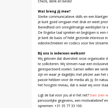
Check, denk en beslis!
Wat breng jij mee?
Sterke communicatieve skills en een klantger
Je kunt goed omgaan met druk en weet priorite
Bereidheid om onregelmatige werktijden te w
De Engelse taal spreken en begrijpen is een 
Je kent de basis of hebt gezonde interesse i
videotechnieken en codecs voor live streami
Bij ons is iedereen welkom!
Wij geloven dat diversiteit onze organisati
te solliciteren. Wij streven naar een inclusi
gerespecteerd voelen. Samen willen we verde
zijn en waar je dagelijks met plezier aan het
passie hebben voor de media als jij. En natu
het hoogste niveau, dat is waar wij voor staa
Ligt de bal voor jou al in het net?
Dan zien w
persoonlijke gegevens, een motivatiebrief en
opnemen: +31 35 77 33 100.