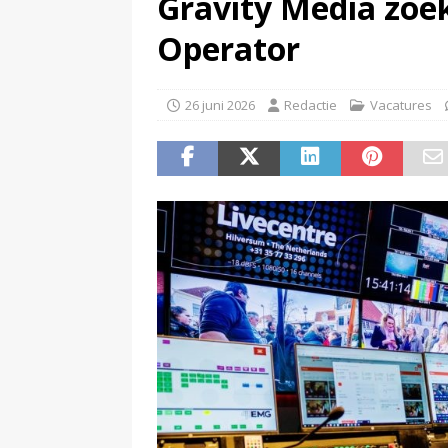
Gravity Media zoek
(
Bob Scholte (Left Laser) haal
Operator
26 juni 2026
Redactie
Vacatures