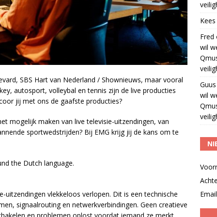
veili
Kees
Fred
wil w
Qmus
veili
evard, SBS Hart van Nederland / Shownieuws, maar vooral
Guus
ey, autosport, volleybal en tennis zijn de live producties
wil w
coor jij met ons de gaafste producties?
Qmus
veili
 het mogelijk maken van live televisie-uitzendingen, van
nnende sportwedstrijden? Bij EMG krijg jij de kans om te
NI
und the Dutch language.
Voor
Acht
Email
ive-uitzendingen vlekkeloos verlopen. Dit is een technische
emen, signaalrouting en netwerkverbindingen. Geen creatieve
schakelen en problemen oplost voordat iemand ze merkt.