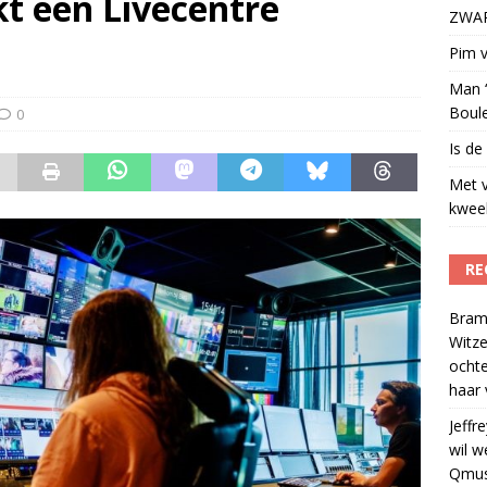
t een Livecentre
ZWART
t uit naar Omroep ZWART: ‘Wat heeft het ons opgeleverd?’
)
Pim v
Man ‘
Boul
0
Is de
Met 
kweek
RE
Bram
Witze
ocht
haar 
Jeffre
wil w
Qmus