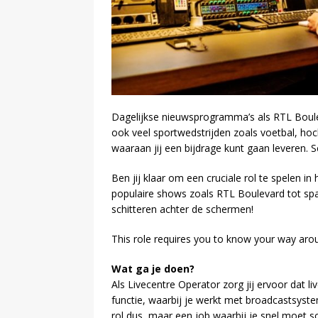
Dagelijkse nieuwsprogramma’s als RTL Boul
ook veel sportwedstrijden zoals voetbal, hock
waaraan jij een bijdrage kunt gaan leveren. S
Ben jij klaar om een cruciale rol te spelen in
populaire shows zoals RTL Boulevard tot spa
schitteren achter de schermen!
This role requires you to know your way aro
Wat ga je doen?
Als Livecentre Operator zorg jij ervoor dat l
functie, waarbij je werkt met broadcastsyst
rol dus, maar een job waarbij je snel moet 