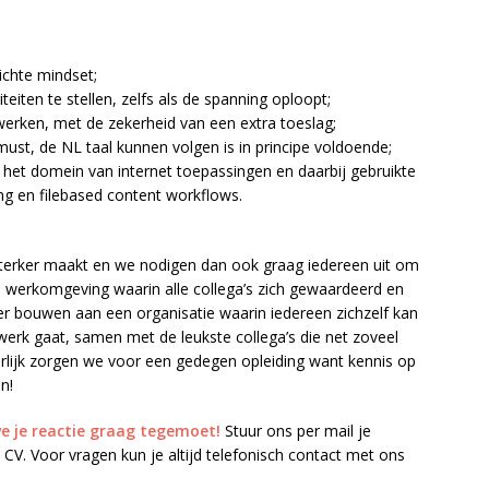
ichte mindset;
iten te stellen, zelfs als de spanning oploopt;
erken, met de zekerheid van een extra toeslag;
must, de NL taal kunnen volgen is in principe voldoende;
n het domein van internet toepassingen en daarbij gebruikte
ng en filebased content workflows.
e sterker maakt en we nodigen dan ook graag iedereen uit om
eve werkomgeving waarin alle collega’s zich gewaardeerd en
r bouwen aan een organisatie waarin iedereen zichzelf kan
 werk gaat, samen met de leukste collega’s die net zoveel
urlijk zorgen we voor een gedegen opleiding want kennis op
n!
e je reactie graag tegemoet!
Stuur ons per mail je
 CV. Voor vragen kun je altijd telefonisch contact met ons