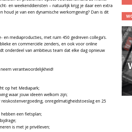
acht- en weekenddiensten – natuurlijk krijg je daar een extra
d en houd je van een dynamische werkomgeving? Dan is dit
WO
e- en mediaproducties, met ruim 450 gedreven collega’s.
ieke en commerciële zenders, en ook voor online
ordt onderdeel van ambitieus team dat elke dag opnieuw
 neem verantwoordelijkheid!
cht op het Mediapark;
ving waar jouw ideeën welkom zijn;
reiskostenvergoeding, onregelmatigheidstoeslag en 25
hebben een fietsplan;
ijdrage;
neren is met je privéleven;