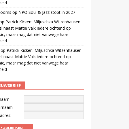
gheid
 öoms
op
NPO Soul & Jazz stopt in 2027
op
Patrick Kicken: Miljuschka Witzenhausen
el naast Mattie Valk iedere ochtend op
ic, maar mag dat niet vanwege haar
gheid
op
Patrick Kicken: Miljuschka Witzenhausen
el naast Mattie Valk iedere ochtend op
ic, maar mag dat niet vanwege haar
gheid
EUWSBRIEF
naam
ernaam
adres: