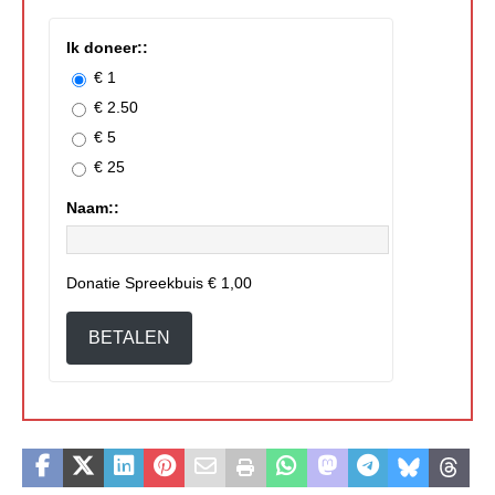
Ik doneer::
€ 1
€ 2.50
€ 5
€ 25
Naam::
Donatie Spreekbuis
€ 1,00
BETALEN