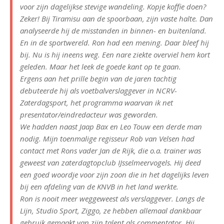
voor zijn dagelijkse stevige wandeling. Kopje koffie doen?
Zeker! Bij Tiramisu aan de spoorbaan, zijn vaste halte. Dan
analyseerde hij de misstanden in binnen- en buitenland.
En in de sportwereld. Ron had een mening. Daar bleef hij
bij. Nu is hij ineens weg. Een nare ziekte overviel hem kort
geleden. Maar het leek de goede kant op te gaan.
Ergens aan het prille begin van de jaren tachtig
debuteerde hij als voetbalverslaggever in NCRV-
Zaterdagsport, het programma waarvan ik net
presentator/eindredacteur was geworden.
We hadden naast Jaap Bax en Leo Touw een derde man
nodig. Mijn toenmalige regisseur Rob van Velsen had
contact met Rons vader Jan de Rijk, die o.a. trainer was
geweest van zaterdagtopclub IJsselmeervogels. Hij deed
een goed woordje voor zijn zoon die in het dagelijks leven
bij een afdeling van de KNVB in het land werkte.
Ron is nooit meer weggeweest als verslaggever. Langs de
Lijn, Studio Sport, Ziggo, ze hebben allemaal dankbaar
gebruik gemaakt van zijn talent als commentator. Hij