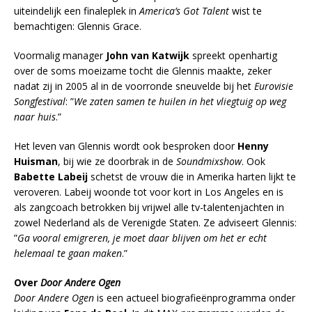
uiteindelijk een finaleplek in
America’s Got Talent
wist te
bemachtigen: Glennis Grace.
Voormalig manager
John van Katwijk
spreekt openhartig
over de soms moeizame tocht die Glennis maakte, zeker
nadat zij in 2005 al in de voorronde sneuvelde bij het
Eurovisie
Songfestival
: ”
We zaten samen te huilen in het vliegtuig op weg
naar huis
.”
Het leven van Glennis wordt ook besproken door
Henny
Huisman
, bij wie ze doorbrak in de
Soundmixshow
. Ook
Babette Labeij
schetst de vrouw die in Amerika harten lijkt te
veroveren. Labeij woonde tot voor kort in Los Angeles en is
als zangcoach betrokken bij vrijwel alle tv-talentenjachten in
zowel Nederland als de Verenigde Staten. Ze adviseert Glennis:
”
Ga vooral emigreren, je moet daar blijven om het er echt
helemaal te gaan maken
.”
Over
Door Andere Ogen
Door Andere Ogen
is een actueel biografieënprogramma onder