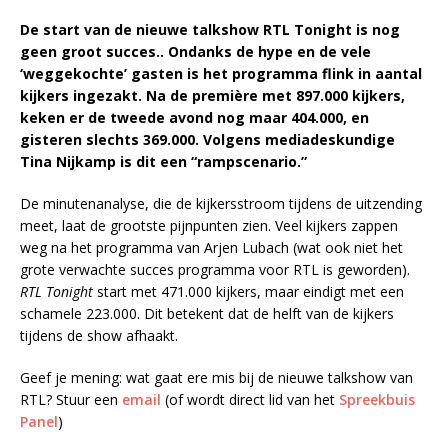
De start van de nieuwe talkshow RTL Tonight is nog
geen groot succes.. Ondanks de hype en de vele
‘weggekochte’ gasten is het programma flink in aantal
kijkers ingezakt. Na de première met 897.000 kijkers,
keken er de tweede avond nog maar 404.000, en
gisteren slechts 369.000. Volgens mediadeskundige
Tina Nijkamp is dit een “rampscenario.”
De minutenanalyse, die de kijkersstroom tijdens de uitzending
meet, laat de grootste pijnpunten zien. Veel kijkers zappen
weg na het programma van Arjen Lubach (wat ook niet het
grote verwachte succes programma voor RTL is geworden).
RTL Tonight
start met 471.000 kijkers, maar eindigt met een
schamele 223.000. Dit betekent dat de helft van de kijkers
tijdens de show afhaakt.
Geef je mening: wat gaat ere mis bij de nieuwe talkshow van
RTL? Stuur een
email
(of wordt direct lid van het
Spreekbuis
Panel
)