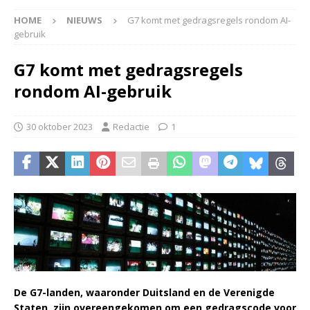
HOME
NIEUWS
G7 komt met gedragsregels rondom AI-
gebruik
G7 komt met gedragsregels
rondom AI-gebruik
30 oktober 2023
Redactie
1
De G7-landen, waaronder Duitsland en de Verenigde
Staten, zijn overeengekomen om een gedragscode voor