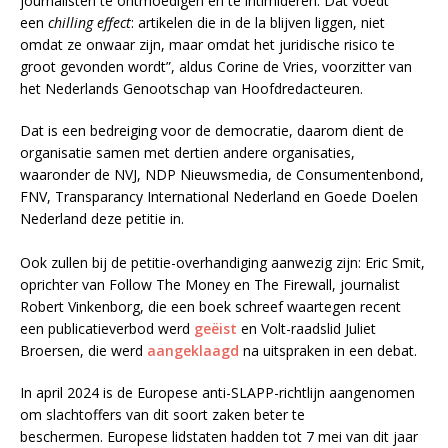
journalisten te ontmoedigen en te intimideren. Dat voedt
een
chilling effect
: artikelen die in de la blijven liggen, niet
omdat ze onwaar zijn, maar omdat het juridische risico te
groot gevonden wordt”, aldus Corine de Vries, voorzitter van
het Nederlands Genootschap van Hoofdredacteuren.
Dat is een bedreiging voor de democratie, daarom dient de
organisatie samen met dertien andere organisaties,
waaronder de NVJ, NDP Nieuwsmedia, de Consumentenbond,
FNV, Transparancy International Nederland en Goede Doelen
Nederland deze petitie in.
Ook zullen bij de petitie-overhandiging aanwezig zijn: Eric Smit,
oprichter van Follow The Money en The Firewall, journalist
Robert Vinkenborg, die een boek schreef waartegen recent
een publicatieverbod werd
geëist
en Volt-raadslid Juliet
Broersen, die werd
aangeklaagd
na uitspraken in een debat.
In april 2024 is de Europese anti-SLAPP-richtlijn aangenomen
om slachtoffers van dit soort zaken beter te
beschermen. Europese lidstaten hadden tot 7 mei van dit jaar