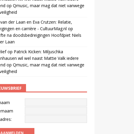
end op Qmusic, maar mag dat niet vanwege
veiligheid
 van der Laan en Eva Crutzen: Relatie,
igingen en carrière - CultuurMag.nl
op
fte na doodsbedreigingen Hoofdpiet Niels
er Laan
ief
op
Patrick Kicken: Miljuschka
nhausen wil wel naast Mattie Valk iedere
end op Qmusic, maar mag dat niet vanwege
veiligheid
EUWSBRIEF
naam
ernaam
adres: