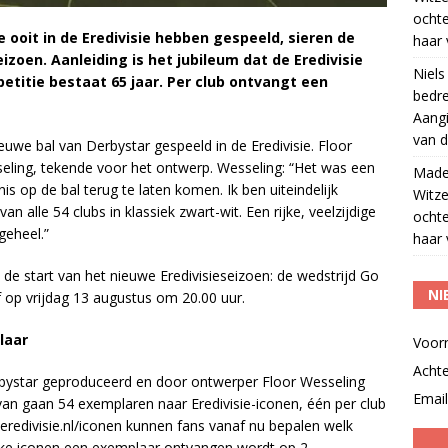
ocht
ie ooit in de Eredivisie hebben gespeeld, sieren de
haar 
eizoen. Aanleiding is het jubileum dat de Eredivisie
Niels
titie bestaat 65 jaar. Per club ontvangt een
bedre
Aangi
van d
uwe bal van Derbystar gespeeld in de Eredivisie. Floor
seling, tekende voor het ontwerp. Wesseling: “Het was een
Madel
is op de bal terug te laten komen. Ik ben uiteindelijk
Witze
alle 54 clubs in klassiek zwart-wit. Een rijke, veelzijdige
ocht
geheel.”
haar 
j de start van het nieuwe Eredivisieseizoen: de wedstrijd Go
NI
 op vrijdag 13 augustus om 20.00 uur.
laar
Voor
Acht
rbystar geproduceerd en door ontwerper Floor Wesseling
Email
van gaan 54 exemplaren naar Eredivisie-iconen, één per club
ia eredivisie.nl/iconen kunnen fans vanaf nu bepalen welk
elke iconen een exemplaar ontvangen wordt op 2