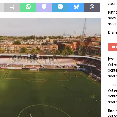
voor 
Patri
naast
maar 
Disne
RE
Jessi
Witze
ocht
haar 
luiste
Witze
ocht
haar 
Rick 
Witze