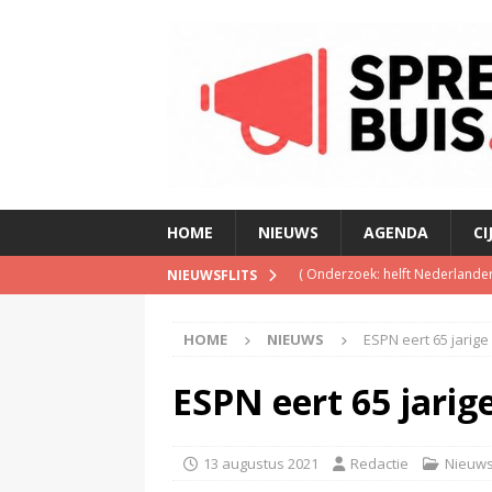
HOME
NIEUWS
AGENDA
CI
(
Onderzoek: helft Nederlander
NIEUWSFLITS
(
NPO Soul & Jazz stopt al per
HOME
NIEUWS
ESPN eert 65 jarige
(
Patrick Kicken: Miljuschka Wi
maar mag dat niet vanwege haa
ESPN eert 65 jarige
(
Disney en TikTok sluiten dea
(
Disney overweegt gratis str
13 augustus 2021
Redactie
Nieuw