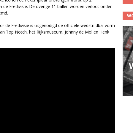
de Eredivisie. De overige 11 ballen worden verloot onder
emd.
WO
or de Eredivisie is uitgenodigd de officiële wedstrijdbal vorm
n van Top Notch, het Rijksmuseum, Johnny de Mol en Henk