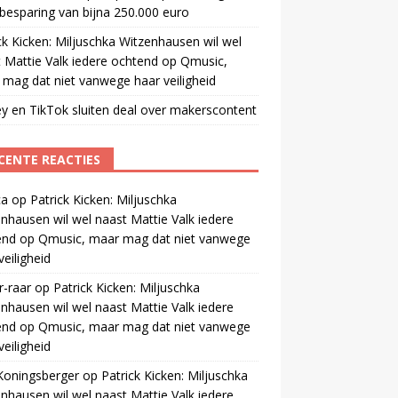
besparing van bijna 250.000 euro
ck Kicken: Miljuschka Witzenhausen wil wel
 Mattie Valk iedere ochtend op Qmusic,
mag dat niet vanwege haar veiligheid
y en TikTok sluiten deal over makerscontent
CENTE REACTIES
ca
op
Patrick Kicken: Miljuschka
nhausen wil wel naast Mattie Valk iedere
end op Qmusic, maar mag dat niet vanwege
veiligheid
r-raar
op
Patrick Kicken: Miljuschka
nhausen wil wel naast Mattie Valk iedere
end op Qmusic, maar mag dat niet vanwege
veiligheid
Koningsberger
op
Patrick Kicken: Miljuschka
nhausen wil wel naast Mattie Valk iedere