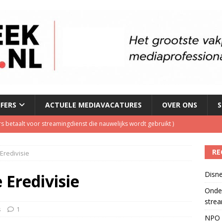
JFERS
ACTUELE MEDIAVACATURES
OVER ONS
S
s betaalt voor streamingdienst die nauwelijks wordt gebruikt
)
 1 september, goed voor besparing van bijna 250.000 euro
)
RE
 Eredivisie
tzenhausen wil wel naast Mattie Valk iedere ochtend op Qmusic,
Disne
r veiligheid
)
 Eredivisie
Onder
l over makerscontent
)
strea
eamingkanalen
)
s
1
NPO S