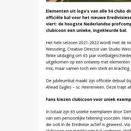
Elementen uit logo’s van alle 54 clubs d
officiële bal voor het nieuwe Eredivisies
viert: de hoogste Nederlandse profcompe
clubicoon een unieke, ingekleurde bal.
Het hele seizoen 2021-2022 wordt met de nie
Wesseling, Creative Director van Studio Wes
flinke uitdaging om 65 jaar voetbalgeschieden
uitgekomen op een ontwerp met elementen van 
mix, maar samen toch een sterk en krachtig 
De jubileumbal maakt zijn officiële debuut bi
Ahead Eagles – sc Heerenveen. Deze trapt af
Fans kiezen clubicoon voor uniek exemp
In totaal zijn 65 unieke exemplaren door De
van een persoonlijke tekening voorzien. Hier
die ooit in de Eredivisie actief is geweest. V
clubicoon een ingekleurde bal verdienen. W