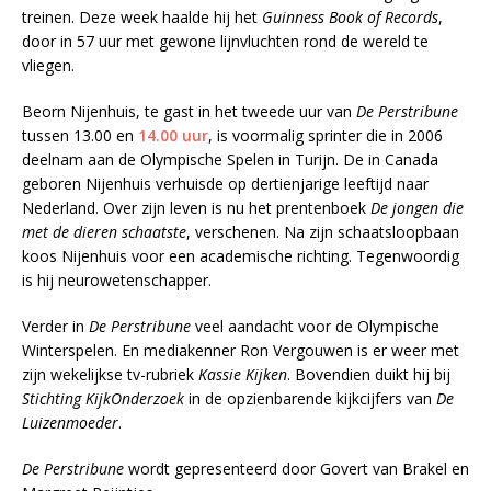
treinen. Deze week haalde hij het
Guinness Book of Records
,
door in 57 uur met gewone lijnvluchten rond de wereld te
vliegen.
Beorn Nijenhuis, te gast in het tweede uur van
De Perstribune
tussen 13.00 en
14.00 uur
, is voormalig sprinter die in 2006
deelnam aan de Olympische Spelen in Turijn. De in Canada
geboren Nijenhuis verhuisde op dertienjarige leeftijd naar
Nederland. Over zijn leven is nu het prentenboek
De jongen die
met de dieren schaatste
, verschenen. Na zijn schaatsloopbaan
koos Nijenhuis voor een academische richting. Tegenwoordig
is hij neurowetenschapper.
Verder in
De Perstribune
veel aandacht voor de Olympische
Winterspelen. En mediakenner Ron Vergouwen is er weer met
zijn wekelijkse tv-rubriek
Kassie Kijken
. Bovendien duikt hij bij
Stichting KijkOnderzoek
in de opzienbarende kijkcijfers van
De
Luizenmoeder
.
De Perstribune
wordt gepresenteerd door Govert van Brakel en