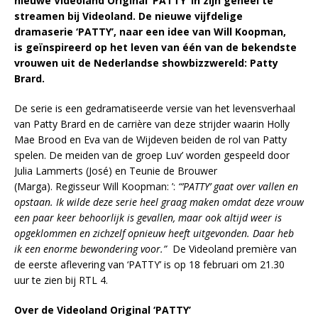
nieuwe Videoland Original ‘PATTY’ in zijn geheel te
streamen bij Videoland. De nieuwe vijfdelige
dramaserie ‘PATTY’, naar een idee van Will Koopman,
is geïnspireerd op het leven van één van de bekendste
vrouwen uit de Nederlandse showbizzwereld: Patty
Brard.
De serie is een gedramatiseerde versie van het levensverhaal
van Patty Brard en de carrière van deze strijder waarin Holly
Mae Brood en Eva van de Wijdeven beiden de rol van Patty
spelen. De meiden van de groep Luv’ worden gespeeld door
Julia Lammerts (José) en Teunie de Brouwer
(Marga). Regisseur Will Koopman: ’:
“’PATTY’ gaat over vallen en
opstaan. Ik wilde deze serie heel graag maken omdat deze vrouw
een paar keer behoorlijk is gevallen, maar ook altijd weer is
opgeklommen en zichzelf opnieuw heeft uitgevonden. Daar heb
ik een enorme bewondering voor.”
De Videoland première van
de eerste aflevering van ‘PATTY’ is op 18 februari om 21.30
uur te zien bij RTL 4.
Over de Videoland Original ‘PATTY’