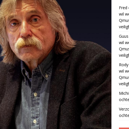
Fred
wil w
Qmus
veili
Guus
wil w
Qmus
veili
Rody
wil w
Qmus
veili
Michi
ochte
Verz
ochte