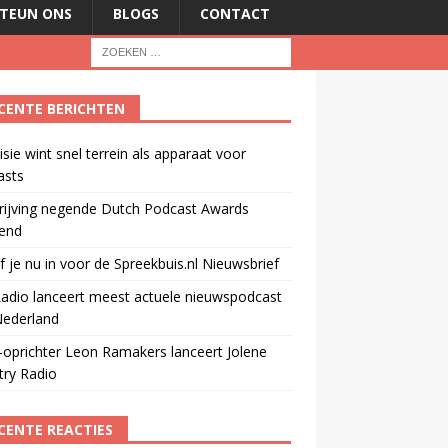
TEUN ONS
BLOGS
CONTACT
CENTE BERICHTEN
isie wint snel terrein als apparaat voor
asts
rijving negende Dutch Podcast Awards
end
jf je nu in voor de Spreekbuis.nl Nieuwsbrief
adio lanceert meest actuele nieuwspodcast
Nederland
oprichter Leon Ramakers lanceert Jolene
try Radio
CENTE REACTIES