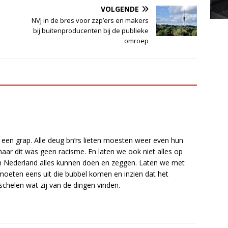
VOLGENDE
NVJ in de bres voor zzp’ers en makers
bij buitenproducenten bij de publieke
omroep
n grap. Alle deug bn’rs lieten moesten weer even hun
maar dit was geen racisme. En laten we ook niet alles op
in Nederland alles kunnen doen en zeggen. Laten we met
’rs moeten eens uit die bubbel komen en inzien dat het
chelen wat zij van de dingen vinden.