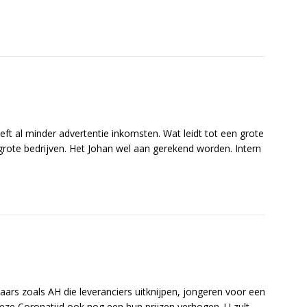
eft al minder advertentie inkomsten. Wat leidt tot een grote
rote bedrijven. Het Johan wel aan gerekend worden. Intern
aars zoals AH die leveranciers uitknijpen, jongeren voor een
deze Coronatijd ook nog een hun prijzen verhogen. U zult