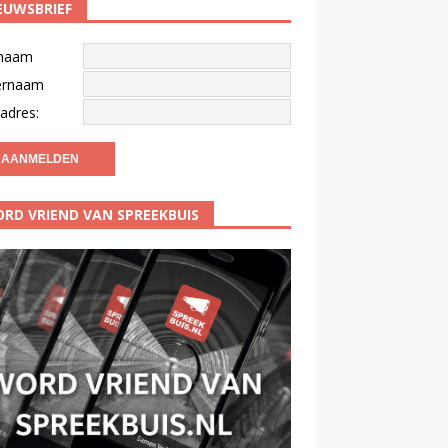
EUWSBRIEF
naam
ernaam
adres:
RD VRIEND VAN SPREEKBUIS