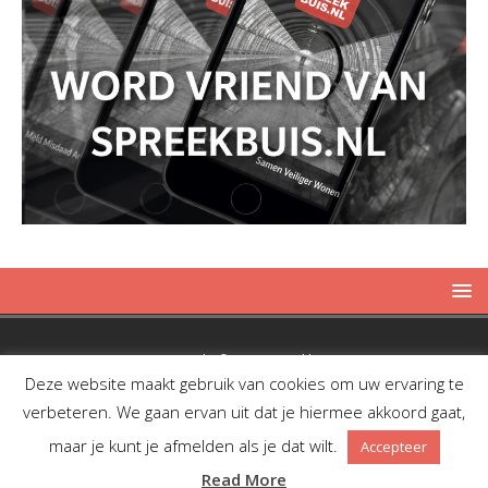
Copyright © 2019 Spreekbuis
Deze website maakt gebruik van cookies om uw ervaring te
verbeteren. We gaan ervan uit dat je hiermee akkoord gaat,
maar je kunt je afmelden als je dat wilt.
Accepteer
Facebook
Twitter
RSS
Read More