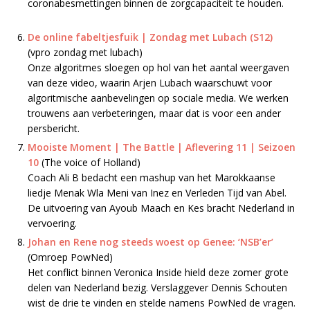
coronabesmettingen binnen de zorgcapaciteit te houden.
De online fabeltjesfuik | Zondag met Lubach (S12)
(vpro zondag met lubach)
Onze algoritmes sloegen op hol van het aantal weergaven
van deze video, waarin Arjen Lubach waarschuwt voor
algoritmische aanbevelingen op sociale media. We werken
trouwens aan verbeteringen, maar dat is voor een ander
persbericht.
Mooiste Moment | The Battle | Aflevering 11 | Seizoen
10
(The voice of Holland)
Coach Ali B bedacht een mashup van het Marokkaanse
liedje Menak Wla Meni van Inez en Verleden Tijd van Abel.
De uitvoering van Ayoub Maach en Kes bracht Nederland in
vervoering.
Johan en Rene nog steeds woest op Genee: ‘NSB’er’
(Omroep PowNed)
Het conflict binnen Veronica Inside hield deze zomer grote
delen van Nederland bezig. Verslaggever Dennis Schouten
wist de drie te vinden en stelde namens PowNed de vragen.