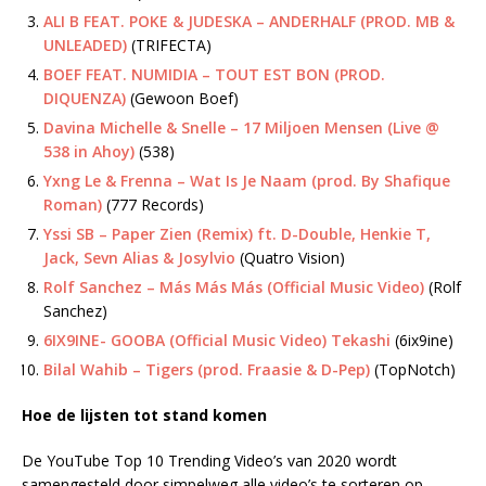
ALI B FEAT. POKE & JUDESKA – ANDERHALF (PROD. MB &
UNLEADED)
(TRIFECTA)
BOEF FEAT. NUMIDIA – TOUT EST BON (PROD.
DIQUENZA)
(Gewoon Boef)
Davina Michelle & Snelle – 17 Miljoen Mensen (Live @
538 in Ahoy)
(538)
Yxng Le & Frenna – Wat Is Je Naam (prod. By Shafique
Roman)
(777 Records)
Yssi SB – Paper Zien (Remix) ft. D-Double, Henkie T,
Jack, Sevn Alias & Josylvio
(Quatro Vision)
Rolf Sanchez – Más Más Más (Official Music Video)
(Rolf
Sanchez)
6IX9INE- GOOBA (Official Music Video) Tekashi
(6ix9ine)
Bilal Wahib – Tigers (prod. Fraasie & D-Pep)
(TopNotch)
Hoe de lijsten tot stand komen
De YouTube Top 10 Trending Video’s van 2020 wordt
samengesteld door simpelweg alle video’s te sorteren op