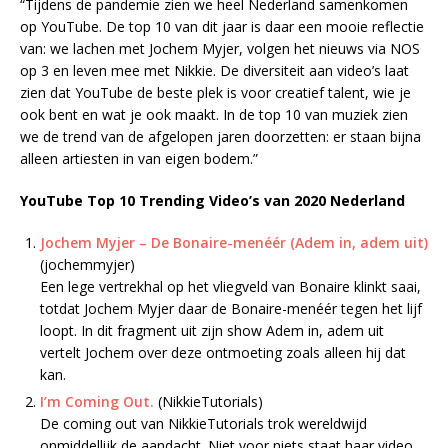
“Tijdens de pandemie zien we heel Nederland samenkomen
op YouTube. De top 10 van dit jaar is daar een mooie reflectie
van: we lachen met Jochem Myjer, volgen het nieuws via NOS
op 3 en leven mee met Nikkie. De diversiteit aan video’s laat
zien dat YouTube de beste plek is voor creatief talent, wie je
ook bent en wat je ook maakt. In de top 10 van muziek zien
we de trend van de afgelopen jaren doorzetten: er staan bijna
alleen artiesten in van eigen bodem.”
YouTube Top 10 Trending Video’s van 2020 Nederland
Jochem Myjer – De Bonaire-menéér (Adem in, adem uit)
(jochemmyjer)
Een lege vertrekhal op het vliegveld van Bonaire klinkt saai,
totdat Jochem Myjer daar de Bonaire-menéér tegen het lijf
loopt. In dit fragment uit zijn show Adem in, adem uit
vertelt Jochem over deze ontmoeting zoals alleen hij dat
kan.
I’m Coming Out.
(NikkieTutorials)
De coming out van NikkieTutorials trok wereldwijd
onmiddellijk de aandacht. Niet voor niets staat haar video