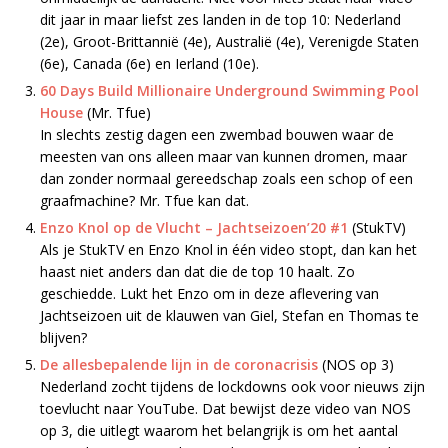
dit jaar in maar liefst zes landen in de top 10: Nederland
(2e), Groot-Brittannië (4e), Australië (4e), Verenigde Staten
(6e), Canada (6e) en Ierland (10e).
60 Days Build Millionaire Underground Swimming Pool
House
(Mr. Tfue)
In slechts zestig dagen een zwembad bouwen waar de
meesten van ons alleen maar van kunnen dromen, maar
dan zonder normaal gereedschap zoals een schop of een
graafmachine? Mr. Tfue kan dat.
Enzo Knol op de Vlucht – Jachtseizoen’20 #1
(StukTV)
Als je StukTV en Enzo Knol in één video stopt, dan kan het
haast niet anders dan dat die de top 10 haalt. Zo
geschiedde. Lukt het Enzo om in deze aflevering van
Jachtseizoen uit de klauwen van Giel, Stefan en Thomas te
blijven?
De allesbepalende lijn in de coronacrisis
(NOS op 3)
Nederland zocht tijdens de lockdowns ook voor nieuws zijn
toevlucht naar YouTube. Dat bewijst deze video van NOS
op 3, die uitlegt waarom het belangrijk is om het aantal