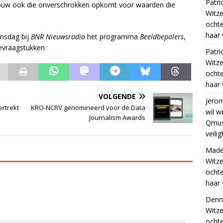
Patri
rouw ook die onverschrokken opkomt voor waarden die
Witze
ocht
haar 
insdag bij
BNR Nieuwsradio
het programma
Beeldbepalers
,
evraagstukken
Patri
Witze
ocht
haar 
VOLGENDE
Jero
rtrekt
KRO-NCRV genomineerd voor de Data
wil w
Journalism Awards
Qmus
veili
Madel
Witze
ocht
haar 
Denn
Witze
ocht