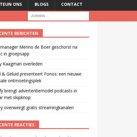
TEUN ONS
BLOGS
CONTACT
CENTE BERICHTEN
manager Menno de Boer geschorst na
ic in groepsapp
ey Kaagman overleden
 & Geluid presenteert Fonos: een nieuwe
kale ontmoetingsplek
fy brengt advertentiemodel podcasts in
ar met skipknop
y overweegt gratis streamingkanalen
CENTE REACTIES