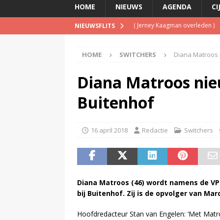
HOME
NIEUWS
AGENDA
CI
(
Jerney Kaagman overleden
)
NIEUWSFLITS
(
Beeld & Geluid presenteert 
HOME
SWITCHERS
Diana Matroos 
(
Spotify brengt advertentiemo
(
Disney overweegt gratis str
Diana Matroos ni
(
NPO-manager Menno de Boer 
Buitenhof
16 april 2018
Redactie
Switchers
Diana Matroos (46) wordt namens de V
bij Buitenhof. Zij is de opvolger van Mar
Hoofdredacteur Stan van Engelen: ‘Met Matro