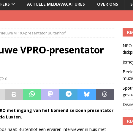
JFERS
ACTUELE MEDIAVACATURES
OVER ONS
S
Fonos: een nieuwe muzikale ontmoetingsplek
)
RE
nieuwe VPRO-presentator Buitenhof
del podcasts in gevaar met skipknop
)
NPO-
eamingkanalen
)
euwe VPRO-presentator
dickp
geschorst na dickpic in groepsapp
)
Jern
Beeld
muzi
0
Spoti
geva
Disne
PRO met ingang van het komend seizoen presentator
cia Luyten.
RE
os haalt Buitenhof een ervaren interviewer in huis met