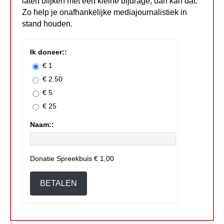
laten blijken met een kleine bijdrage, dan kan dat.
Zo help je onafhankelijke mediajournalistiek in
stand houden.
Ik doneer::
€ 1
€ 2.50
€ 5
€ 25
Naam::
Donatie Spreekbuis
€ 1,00
BETALEN