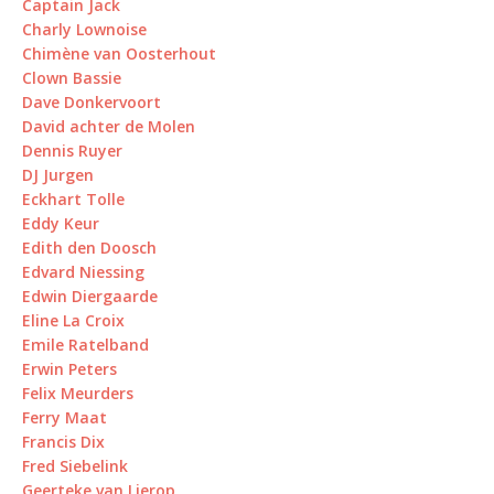
Captain Jack
Charly Lownoise
Chimène van Oosterhout
Clown Bassie
Dave Donkervoort
David achter de Molen
Dennis Ruyer
DJ Jurgen
Eckhart Tolle
Eddy Keur
Edith den Doosch
Edvard Niessing
Edwin Diergaarde
Eline La Croix
Emile Ratelband
Erwin Peters
Felix Meurders
Ferry Maat
Francis Dix
Fred Siebelink
Geerteke van Lierop