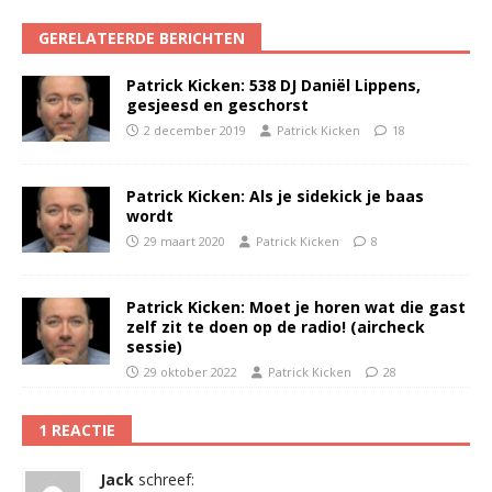
GERELATEERDE BERICHTEN
Patrick Kicken: 538 DJ Daniël Lippens,
gesjeesd en geschorst
2 december 2019
Patrick Kicken
18
Patrick Kicken: Als je sidekick je baas
wordt
29 maart 2020
Patrick Kicken
8
Patrick Kicken: Moet je horen wat die gast
zelf zit te doen op de radio! (aircheck
sessie)
29 oktober 2022
Patrick Kicken
28
1 REACTIE
Jack
schreef: