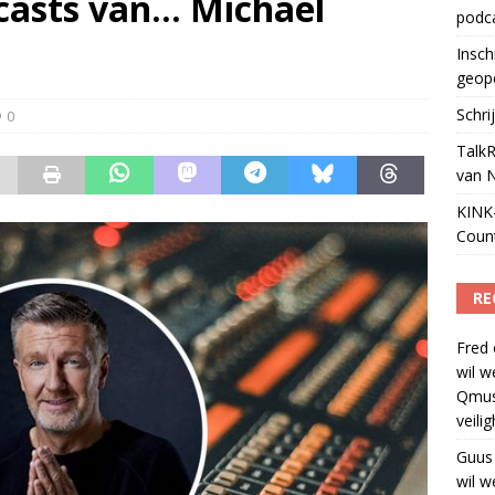
dcasts van… Michael
podc
ls apparaat voor podcasts
)
Insch
geop
Schri
0
TalkR
van 
KINK-
Coun
RE
Fred
wil w
Qmus
veili
Guus
wil w