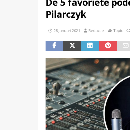
De 5 favoriete po
(
Televisie wint snel terrein a
Pilarczyk
28 januari 2021
Redactie
Topic