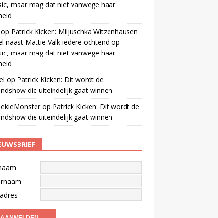
ic, maar mag dat niet vanwege haar
gheid
op
Patrick Kicken: Miljuschka Witzenhausen
el naast Mattie Valk iedere ochtend op
ic, maar mag dat niet vanwege haar
gheid
el
op
Patrick Kicken: Dit wordt de
ndshow die uiteindelijk gaat winnen
oekieMonster
op
Patrick Kicken: Dit wordt de
ndshow die uiteindelijk gaat winnen
EUWSBRIEF
naam
ernaam
adres: