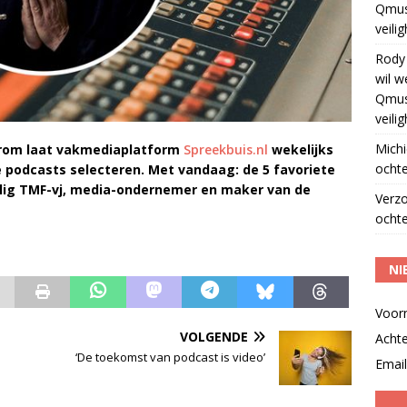
Qmus
veili
Rody
wil w
Qmus
veili
Michi
aarom laat vakmediaplatform
Spreekbuis.nl
wekelijks
ochte
e podcasts selecteren. Met vandaag: de 5 favoriete
alig TMF-vj, media-ondernemer en maker van de
Verz
ochte
NI
Voor
VOLGENDE
Acht
‘De toekomst van podcast is video’
Email