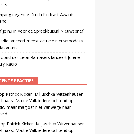
asts
rijving negende Dutch Podcast Awards
end
jf je nu in voor de Spreekbuis.nl Nieuwsbrief
adio lanceert meest actuele nieuwspodcast
Nederland
oprichter Leon Ramakers lanceert Jolene
try Radio
CENTE REACTIES
op
Patrick Kicken: Miljuschka Witzenhausen
el naast Mattie Valk iedere ochtend op
ic, maar mag dat niet vanwege haar
gheid
op
Patrick Kicken: Miljuschka Witzenhausen
el naast Mattie Valk iedere ochtend op