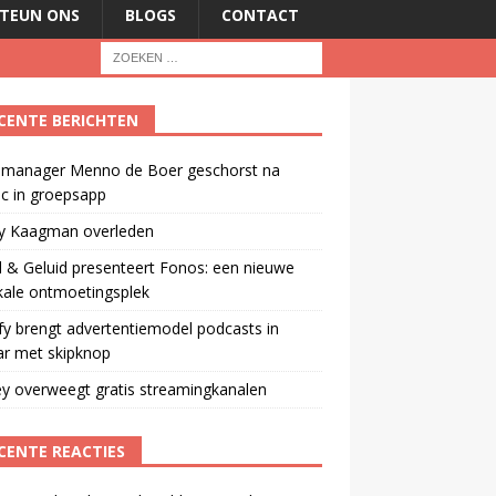
TEUN ONS
BLOGS
CONTACT
CENTE BERICHTEN
manager Menno de Boer geschorst na
ic in groepsapp
ey Kaagman overleden
 & Geluid presenteert Fonos: een nieuwe
kale ontmoetingsplek
fy brengt advertentiemodel podcasts in
ar met skipknop
y overweegt gratis streamingkanalen
CENTE REACTIES