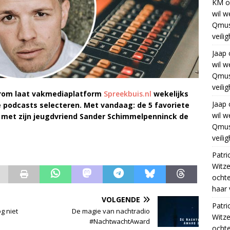
KM
o
wil w
Qmus
veili
Jaap
wil w
Qmus
veili
aarom laat vakmediaplatform
Spreekbuis.nl
wekelijks
Jaap
e podcasts selecteren. Met vandaag: de 5 favoriete
wil w
 met zijn jeugdvriend Sander Schimmelpenninck de
Qmus
veili
Patri
Witze
ocht
haar 
VOLGENDE
Patri
g niet
De magie van nachtradio
Witze
#NachtwachtAward
ocht