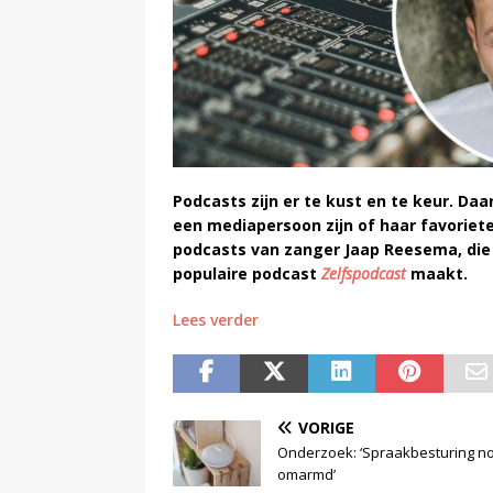
Podcasts zijn er te kust en te keur. D
een mediapersoon zijn of haar favoriet
podcasts van zanger Jaap Reesema, die
populaire podcast
Zelfspodcast
maakt.
Lees verder
VORIGE
Onderzoek: ‘Spraakbesturing no
omarmd’