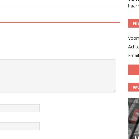
haar 
NI
Voor
Acht
Email
WO