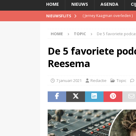
HOME
NIEUWS
AGENDA
CI
(
Jerney Kaagman overleden
)
NIEUWSFLITS
(
Beeld & Geluid presenteert 
(
Spotify brengt advertentiemo
HOME
TOPIC
De 5 favoriete podc
(
Disney overweegt gratis str
De 5 favoriete pod
(
NPO-manager Menno de Boer 
Reesema
7 januari 2021
Redactie
Topic