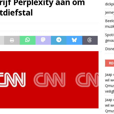
ijf Perplexity aan om
dickp
geschorst na dickpic in groepsapp
)
diefstal
Jern
Beeld
muzi
Spoti
geva
Disne
RE
Jaap
wil w
Qmus
veili
Jaap
wil w
Qmus