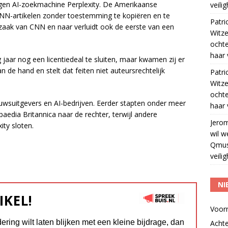
en AI-zoekmachine Perplexity. De Amerikaanse
veili
CNN-artikelen zonder toestemming te kopiëren en te
Patri
tzaak van CNN en naar verluidt ook de eerste van een
Witze
ocht
haar 
jaar nog een licentiedeal te sluiten, maar kwamen zij er
an de hand en stelt dat feiten niet auteursrechtelijk
Patri
Witze
ocht
euwsuitgevers en AI-bedrijven. Eerder stapten onder meer
haar 
dia Britannica naar de rechter, terwijl andere
Jero
ity sloten.
wil w
Qmus
veili
NI
IKEL!
Voor
dering wilt laten blijken met een kleine bijdrage, dan
Acht