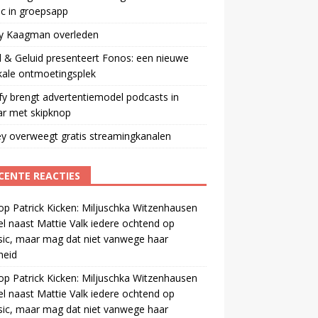
ic in groepsapp
ey Kaagman overleden
 & Geluid presenteert Fonos: een nieuwe
kale ontmoetingsplek
fy brengt advertentiemodel podcasts in
ar met skipknop
y overweegt gratis streamingkanalen
CENTE REACTIES
op
Patrick Kicken: Miljuschka Witzenhausen
el naast Mattie Valk iedere ochtend op
ic, maar mag dat niet vanwege haar
gheid
op
Patrick Kicken: Miljuschka Witzenhausen
el naast Mattie Valk iedere ochtend op
ic, maar mag dat niet vanwege haar