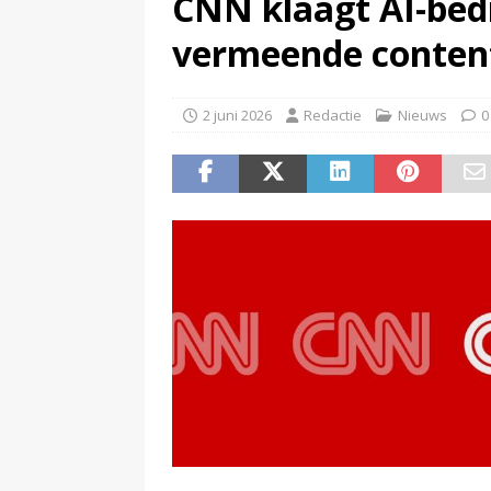
CNN klaagt AI-bedr
(
NPO-manager Menno de Boer 
vermeende content
2 juni 2026
Redactie
Nieuws
0