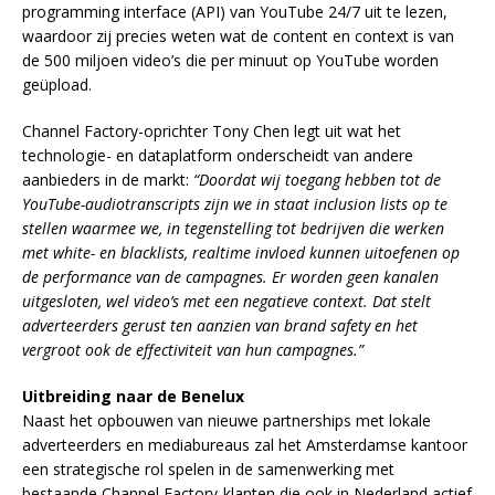
programming interface (API) van YouTube 24/7 uit te lezen,
waardoor zij precies weten wat de content en context is van
de 500 miljoen video’s die per minuut op YouTube worden
geüpload.
Channel Factory-oprichter Tony Chen legt uit wat het
technologie- en dataplatform onderscheidt van andere
aanbieders in de markt:
“Doordat wij toegang hebben tot de
YouTube-audiotranscripts zijn we in staat inclusion lists op te
stellen waarmee we, in tegenstelling tot bedrijven die werken
met white- en blacklists, realtime invloed kunnen uitoefenen op
de performance van de campagnes. Er worden geen kanalen
uitgesloten, wel video’s met een negatieve context. Dat stelt
adverteerders gerust ten aanzien van brand safety en het
vergroot ook de effectiviteit van hun campagnes.”
Uitbreiding naar de Benelux
Naast het opbouwen van nieuwe partnerships met lokale
adverteerders en mediabureaus zal het Amsterdamse kantoor
een strategische rol spelen in de samenwerking met
bestaande Channel Factory-klanten die ook in Nederland actief