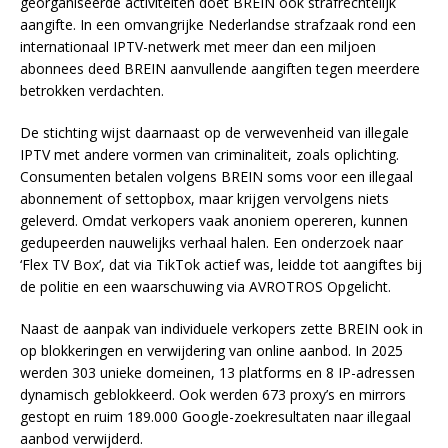
georganiseerde activiteiten doet BREIN ook strafrechtelijk
aangifte. In een omvangrijke Nederlandse strafzaak rond een
internationaal IPTV-netwerk met meer dan een miljoen
abonnees deed BREIN aanvullende aangiften tegen meerdere
betrokken verdachten.
De stichting wijst daarnaast op de verwevenheid van illegale
IPTV met andere vormen van criminaliteit, zoals oplichting.
Consumenten betalen volgens BREIN soms voor een illegaal
abonnement of settopbox, maar krijgen vervolgens niets
geleverd. Omdat verkopers vaak anoniem opereren, kunnen
gedupeerden nauwelijks verhaal halen. Een onderzoek naar
‘Flex TV Box’, dat via TikTok actief was, leidde tot aangiftes bij
de politie en een waarschuwing via AVROTROS Opgelicht.
Naast de aanpak van individuele verkopers zette BREIN ook in
op blokkeringen en verwijdering van online aanbod. In 2025
werden 303 unieke domeinen, 13 platforms en 8 IP-adressen
dynamisch geblokkeerd. Ook werden 673 proxy’s en mirrors
gestopt en ruim 189.000 Google-zoekresultaten naar illegaal
aanbod verwijderd.