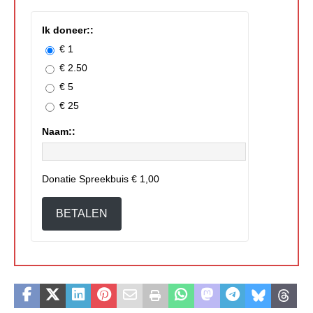
Ik doneer::
€ 1
€ 2.50
€ 5
€ 25
Naam::
Donatie Spreekbuis
€ 1,00
BETALEN