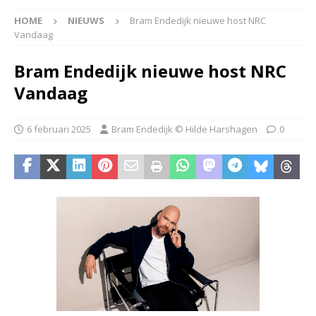
HOME
NIEUWS
Bram Endedijk nieuwe host NRC
Vandaag
Bram Endedijk nieuwe host NRC
Vandaag
6 februari 2025
Bram Endedijk © Hilde Harshagen
0