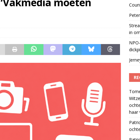
: ‘Vakmedia moeten
Coun
 lanceert Jolene Country Radio
)
Peter
Strea
in o
NPO-
dickp
Jern
RE
Tom
Witze
ocht
haar 
Patri
ochte
Patri