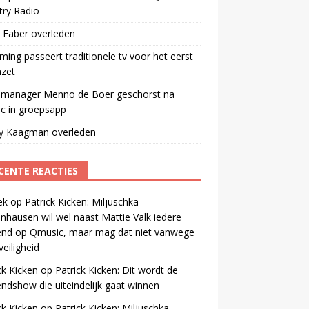
try Radio
 Faber overleden
ming passeert traditionele tv voor het eerst
mzet
manager Menno de Boer geschorst na
ic in groepsapp
ey Kaagman overleden
CENTE REACTIES
ek
op
Patrick Kicken: Miljuschka
nhausen wil wel naast Mattie Valk iedere
end op Qmusic, maar mag dat niet vanwege
veiligheid
ck Kicken
op
Patrick Kicken: Dit wordt de
ndshow die uiteindelijk gaat winnen
ck Kicken
op
Patrick Kicken: Miljuschka