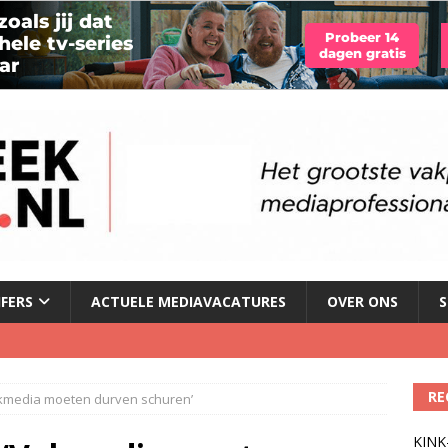
JFERS
ACTUELE MEDIAVACATURES
OVER ONS
S
le tv voor het eerst in omzet
)
RE
Vakmedia moeten durven schuren’
geschorst na dickpic in groepsapp
)
KINK-