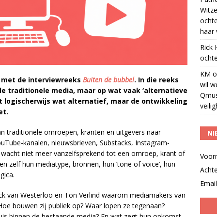
Witze
ocht
haar 
Rick
ochte
KM
o
 met de interviewreeks
Buiten de bubbel
. In die reeks
wil w
de traditionele media, maar op wat vaak ‘alternatieve
Qmus
 logischerwijs wat alternatief, maar de ontwikkeling
veili
et.
n traditionele omroepen, kranten en uitgevers naar
NI
ouTube-kanalen, nieuwsbrieven, Substacks, Instagram-
 wacht niet meer vanzelfsprekend tot een omroep, krant of
Voor
en zelf hun mediatype, bronnen, hun ’tone of voice’, hun
Acht
gica.
Email
k van Westerloo en Ton Verlind waarom mediamakers van
. Hoe bouwen zij publiek op? Waar lopen ze tegenaan?
thuis binnen de bestaande media? En wat zegt hun opkomst