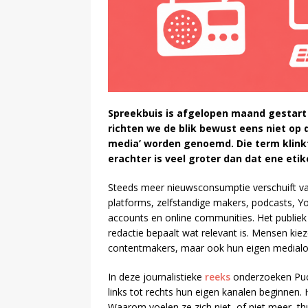
Spreekbuis is afgelopen maand gestart
richten we de blik bewust eens niet op 
media’ worden genoemd. Die term klinkt
erachter is veel groter dan dat ene etik
Steeds meer nieuwsconsumptie verschuift va
platforms, zelfstandige makers, podcasts, Y
accounts en online communities. Het publiek
redactie bepaalt wat relevant is. Mensen kiez
contentmakers, maar ook hun eigen medialo
In deze journalistieke
reeks
onderzoeken Puc
links tot rechts hun eigen kanalen beginnen
Waarom voelen ze zich niet, of niet meer, 