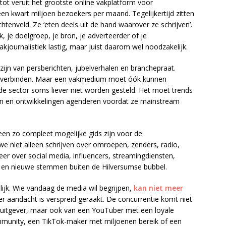
tot veruit het grootste online vakplatform voor
en kwart miljoen bezoekers per maand. Tegelijkertijd zitten
chtenveld. Ze ‘eten deels uit de hand waarover ze schrijven’.
k, je doelgroep, je bron, je adverteerder of je
kjournalistiek lastig, maar juist daarom wel noodzakelijk.
ijn van persberichten, jubelverhalen en branchepraat.
en verbinden. Maar een vakmedium moet óók kunnen
de sector soms liever niet worden gesteld. Het moet trends
n en ontwikkelingen agenderen voordat ze mainstream
 een zo compleet mogelijke gids zijn voor de
e niet alleen schrijven over omroepen, zenders, radio,
er over social media, influencers, streamingdiensten,
rms en nieuwe stemmen buiten de Hilversumse bubbel.
lijk. Wie vandaag de media wil begrijpen,
kan niet meer
r aandacht is verspreid geraakt. De concurrentie komt niet
 uitgever, maar ook van een YouTuber met een loyale
munity, een TikTok-maker met miljoenen bereik of een