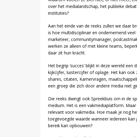
over het medialandschap, het publieke debat 
instituties?
Aan het einde van de reeks zullen we daar br
is hoe multidisciplinair en ondernemend veel v
marketeer, communitymanager, podcastmaker, 
werken ze alleen of met kleine teams, beperk
daar zit hun kracht.
Het begrip ‘succes’ blijkt in deze wereld een
kijkcijfer, luistercijfer of oplage. Het kan o
shares, citaten, Kamervragen, maatschappel
een groep die zich door andere media niet ge
Die reeks dwingt ook Spreekbuis om in de spie
medium. Het is een vakmediaplatform. Maar v
relevant voor vakmedia. Hoe maak je nog het
toegevoegde waarde wanneer iedereen kan pu
bereik kan opbouwen?