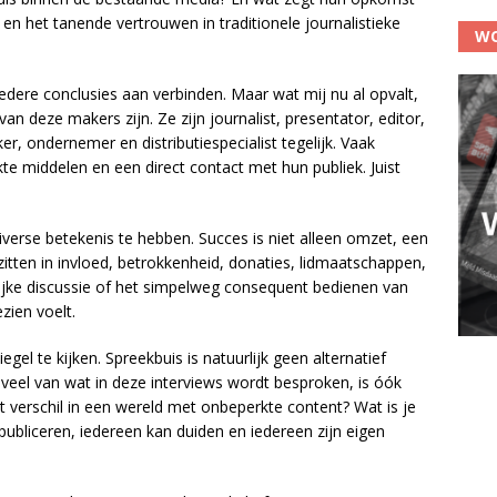
en het tanende vertrouwen in traditionele journalistieke
WO
edere conclusies aan verbinden. Maar wat mij nu al opvalt,
an deze makers zijn. Ze zijn journalist, presentator, editor,
ondernemer en distributiespecialist tegelijk. Vaak
te middelen en een direct contact met hun publiek. Juist
 diverse betekenis te hebben. Succes is niet alleen omzet, een
ok zitten in invloed, betrokkenheid, donaties, lidmaatschappen,
ijke discussie of het simpelweg consequent bedienen van
zien voelt.
gel te kijken. Spreekbuis is natuurlijk geen alternatief
eel van wat in deze interviews wordt besproken, is óók
 verschil in een wereld met onbeperkte content? Wat is je
bliceren, iedereen kan duiden en iedereen zijn eigen