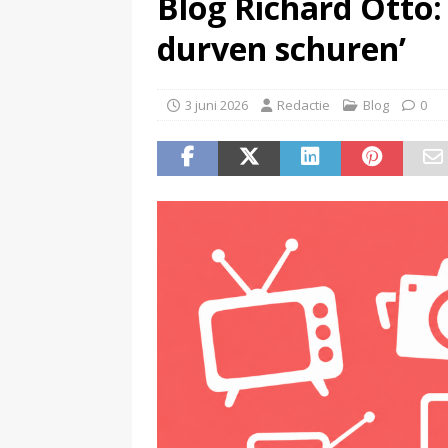
Blog Richard Otto
(
KINK-oprichter Leon Ramakers
durven schuren’
3 juni 2026
Redactie
Blog
0