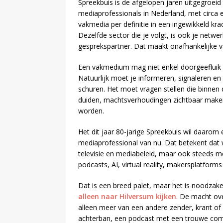
Spreekbuis is de afgelopen jaren uitgegroeid 
mediaprofessionals in Nederland, met circa e
vakmedia per definitie in een ingewikkeld kra
Dezelfde sector die je volgt, is ook je netwer
gesprekspartner. Dat maakt onafhankelijke va
Een vakmedium mag niet enkel doorgeefluik z
Natuurlijk moet je informeren, signaleren 
schuren. Het moet vragen stellen die binnen 
duiden, machtsverhoudingen zichtbaar make
worden.
Het dit jaar 80-jarige Spreekbuis wil daarom
mediaprofessional van nu. Dat betekent dat w
televisie en mediabeleid, maar ook steeds me
podcasts, AI, virtual reality, makersplatfo
Dat is een breed palet, maar het is noodzake
alleen naar Hilversum kijken
. De macht ove
alleen meer van een andere zender, krant of
achterban, een podcast met een trouwe com