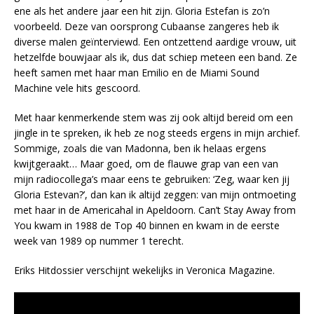
ene als het andere jaar een hit zijn. Gloria Estefan is zo’n
voorbeeld. Deze van oorsprong Cubaanse zangeres heb ik
diverse malen geïnterviewd. Een ontzettend aardige vrouw, uit
hetzelfde bouwjaar als ik, dus dat schiep meteen een band. Ze
heeft samen met haar man Emilio en de Miami Sound
Machine vele hits gescoord.
Met haar kenmerkende stem was zij ook altijd bereid om een
jingle in te spreken, ik heb ze nog steeds ergens in mijn archief.
Sommige, zoals die van Madonna, ben ik helaas ergens
kwijtgeraakt… Maar goed, om de flauwe grap van een van
mijn radiocollega’s maar eens te gebruiken: ‘Zeg, waar ken jij
Gloria Estevan?’, dan kan ik altijd zeggen: van mijn ontmoeting
met haar in de Americahal in Apeldoorn. Can’t Stay Away from
You kwam in 1988 de Top 40 binnen en kwam in de eerste
week van 1989 op nummer 1 terecht.
Eriks Hitdossier verschijnt wekelijks in Veronica Magazine.