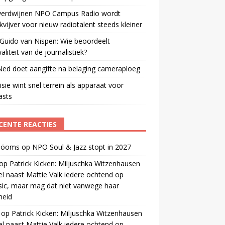
verdwijnen NPO Campus Radio wordt
vijver voor nieuw radiotalent steeds kleiner
Guido van Nispen: Wie beoordeelt
aliteit van de journalistiek?
ed doet aangifte na belaging cameraploeg
isie wint snel terrein als apparaat voor
asts
CENTE REACTIES
 öoms
op
NPO Soul & Jazz stopt in 2027
op
Patrick Kicken: Miljuschka Witzenhausen
el naast Mattie Valk iedere ochtend op
ic, maar mag dat niet vanwege haar
gheid
op
Patrick Kicken: Miljuschka Witzenhausen
el naast Mattie Valk iedere ochtend op