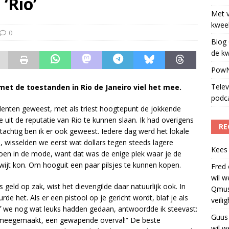
‘Rio’
Met 
kweek
0
Blog 
de kw
PowN
Telev
met de toestanden in Rio de Janeiro viel het mee.
podc
identen geweest, met als triest hoogtepunt de jokkende
uit de reputatie van Rio te kunnen slaan. Ik had overigens
RE
achtig ben ik er ook geweest. Iedere dag werd het lokale
, wisselden we eerst wat dollars tegen steeds lagere
Kees
oen in de mode, want dat was de enige plek waar je de
wijt kon. Om hooguit een paar pilsjes te kunnen kopen.
Fred
wil w
geld op zak, wist het dievengilde daar natuurlijk ook. In
Qmus
e het. Als er een pistool op je gericht wordt, blaf je als
veili
of we nog wat leuks hadden gedaan, antwoordde ik steevast:
Guus
ns meegemaakt, een gewapende overval!” De beste
wil w