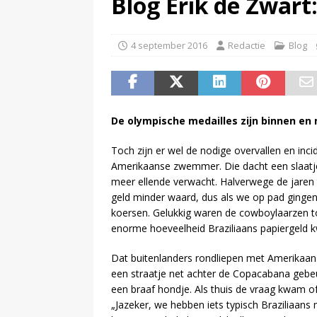
Blog Erik de Zwart: 
4 september 2016
Redactie
Blog
De olympische medailles zijn binnen en 
Toch zijn er wel de nodige overvallen en inc
Amerikaanse zwemmer. Die dacht een slaatje 
meer ellende verwacht. Halverwege de jaren t
geld minder waard, dus als we op pad gingen
koersen. Gelukkig waren de cowboylaarzen t
enorme hoeveelheid Braziliaans papiergeld k
Dat buitenlanders rondliepen met Amerikaans 
een straatje net achter de Copacabana gebeurd
een braaf hondje. Als thuis de vraag kwam 
„Jazeker, we hebben iets typisch Braziliaa