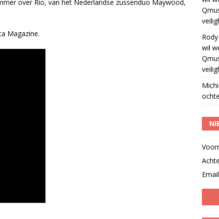
t nummer over Rio, van het Nederlandse zussenduo Maywood,
Qmus
veili
ica Magazine.
Rody
wil w
Qmus
veili
Michi
ochte
NI
Voor
Acht
Email