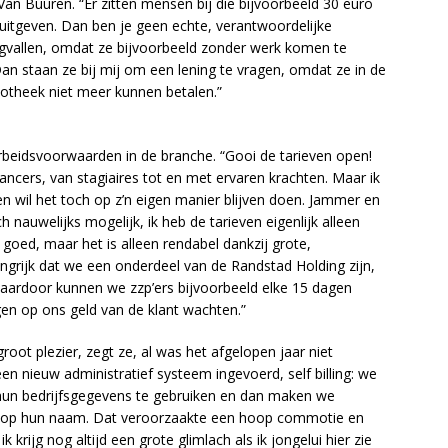
 Van Buuren. “Er zitten mensen bij die bijvoorbeeld 30 euro
uitgeven. Dan ben je geen echte, verantwoordelijke
ugvallen, omdat ze bijvoorbeeld zonder werk komen te
an staan ze bij mij om een lening te vragen, omdat ze in de
otheek niet meer kunnen betalen.”
arbeidsvoorwaarden in de branche. “Gooi de tarieven open!
ancers, van stagiaires tot en met ervaren krachten. Maar ik
een wil het toch op z’n eigen manier blijven doen. Jammer en
 nauwelijks mogelijk, ik heb de tarieven eigenlijk alleen
goed, maar het is alleen rendabel dankzij grote,
angrijk dat we een onderdeel van de Randstad Holding zijn,
ardoor kunnen we zzp’ers bijvoorbeeld elke 15 dagen
gen op ons geld van de klant wachten.”
ot plezier, zegt ze, al was het afgelopen jaar niet
en nieuw administratief systeem ingevoerd, self billing: we
un bedrijfsgegevens te gebruiken en dan maken we
s op hun naam. Dat veroorzaakte een hoop commotie en
k krijg nog altijd een grote glimlach als ik jongelui hier zie