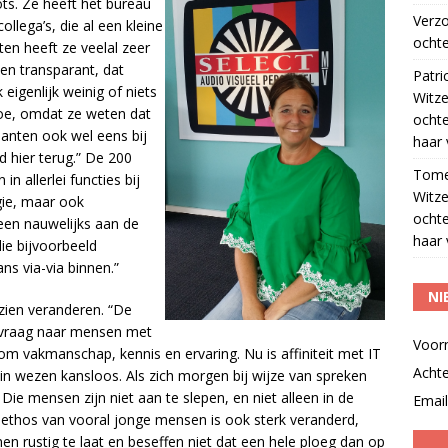
ots. Ze heeft het bureau
Verz
llega’s, die al een kleine
ochte
en heeft ze veelal zeer
n en transparant, dat
Patri
eigenlijk weinig of niets
Witze
oe, omdat ze weten dat
ocht
klanten ook wel eens bij
haar 
 hier terug.” De 200
Tom
in allerlei functies bij
Witze
gie, maar ook
ocht
leen nauwelijks aan de
haar 
ie bijvoorbeeld
s via-via binnen.”
NI
zien veranderen. “De
 vraag naar mensen met
Voor
om vakmanschap, kennis en ervaring. Nu is affiniteit met IT
Acht
 in wezen kansloos. Als zich morgen bij wijze van spreken
Die mensen zijn niet aan te slepen, en niet alleen in de
Email
sethos van vooral jonge mensen is ook sterk veranderd,
en rustig te laat en beseffen niet dat een hele ploeg dan op