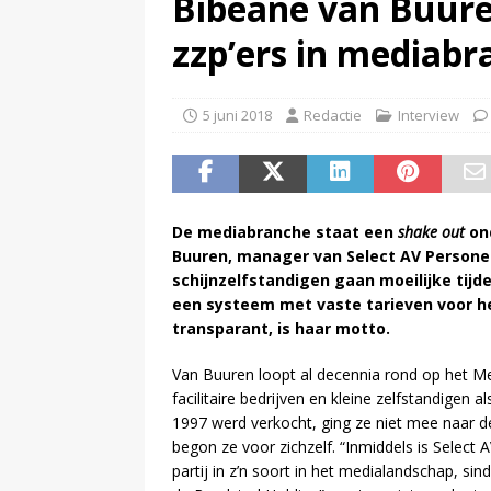
Bibeane van Buure
(
Televisie wint snel terrein a
zzp’ers in mediab
5 juni 2018
Redactie
Interview
De mediabranche staat een
shake out
ond
Buuren, manager van Select AV Personeel
schijnzelfstandigen gaan moeilijke tijd
een systeem met vaste tarieven voor het
transparant, is haar motto.
Van Buuren loopt al decennia rond op het M
facilitaire bedrijven en kleine zelfstandigen
1997 werd verkocht, ging ze niet mee naar 
begon ze voor zichzelf. “Inmiddels is Select
partij in z’n soort in het medialandschap, si