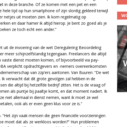
iet in deze branche. Of ze komen met een pet en een
hele tijd op hun smartphone of zijn slordig gekleed terwijl
WO
r netjes uit moeten zien. Ik kom regelmatig op
ken en daar hamer ik altijd hierop. Je bent zo goed als je
 zoeken ze toch echt een ander.”
t uit de invoering van de wet Deregulering Beoordeling
r meer schijnzelfstandig tegengaan. Freelancers die altijd
n vaste dienst moeten komen, of bijvoorbeeld via pay-
 DBA verplicht opdrachtgevers en -nemers overeenkomsten
g ondernemerschap van zzp’ers aantonen. Van Buuren: “De wet
. Ik verwacht dat dit grote gevolgen zal hebben in de
en die altijd bij hetzelfde bedrijf zitten. Het is de vraag of
nemen als puntje bij paaltje komt, en dat moment nadert. Ik
ze niet allemaal in dienst nemen, want ik moet ze wel
talen, ook als er even geen klus voor ze is.”
. “Het zijn vaak mensen die geen financiële voorzieningen
oe moet dat als ze werkloos worden?” Hun problemen