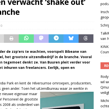
n verwacht ‘shake out’
podc
ls apparaat voor podcasts
)
ranche
Insch
geop
Schri
0
TalkR
van 
KINK-
er de zzp’ers te wachten, voorspelt Bibeane van
Coun
, het grootste uitzendbedrijf in de branche. Vooral
en tegemoet denkt ze. Van Buuren pleit verder voor
RE
 inhuren van freelancers. Eerlijk, open en
Rody
wil w
edia Park en kent de Hilversumse omroepen, producenten,
Qmus
 als geen ander. Toen het uitzendbureau waar ze werkte in
veili
de
nieuwe eigenaar maar
 AV Personeel de grootste
Michi
nds 2008 als onderdeel van
ochte