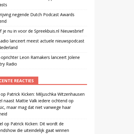
asts
rijving negende Dutch Podcast Awards
end
jf je nu in voor de Spreekbuis.nl Nieuwsbrief
adio lanceert meest actuele nieuwspodcast
Nederland
oprichter Leon Ramakers lanceert Jolene
try Radio
CENTE REACTIES
op
Patrick Kicken: Miljuschka Witzenhausen
el naast Mattie Valk iedere ochtend op
ic, maar mag dat niet vanwege haar
gheid
el
op
Patrick Kicken: Dit wordt de
ndshow die uiteindelijk gaat winnen