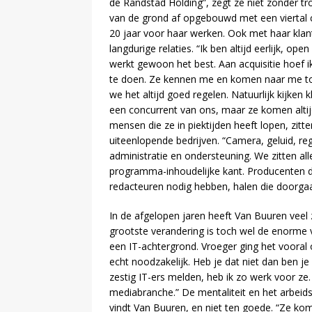
de Randstad Holding”, zegt ze niet zonder tr
van de grond af opgebouwd met een viertal co
20 jaar voor haar werken. Ook met haar klant
langdurige relaties. “Ik ben altijd eerlijk, ope
werkt gewoon het best. Aan acquisitie hoef ik 
te doen. Ze kennen me en komen naar me t
we het altijd goed regelen. Natuurlijk kijken 
een concurrent van ons, maar ze komen altijd
mensen die ze in piektijden heeft lopen, zitten 
uiteenlopende bedrijven. “Camera, geluid, re
administratie en ondersteuning. We zitten al
programma-inhoudelijke kant. Producenten d
redacteuren nodig hebben, halen die doorgaan
In de afgelopen jaren heeft Van Buuren veel 
grootste verandering is toch wel de enorme
een IT-achtergrond. Vroeger ging het vooral 
echt noodzakelijk. Heb je dat niet dan ben je
zestig IT-ers melden, heb ik zo werk voor ze. 
mediabranche.” De mentaliteit en het arbeid
vindt Van Buuren, en niet ten goede. “Ze kom