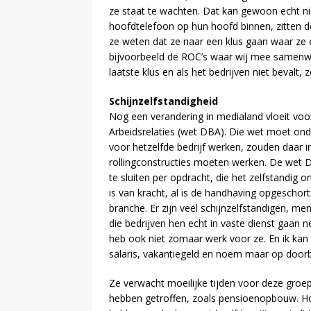
ze staat te wachten. Dat kan gewoon echt n
hoofdtelefoon op hun hoofd binnen, zitten de 
ze weten dat ze naar een klus gaan waar ze e
bijvoorbeeld de ROC’s waar wij mee samenwer
laatste klus en als het bedrijven niet bevalt,
Schijnzelfstandigheid
Nog een verandering in medialand vloeit voor
Arbeidsrelaties (wet DBA). Die wet moet onde
voor hetzelfde bedrijf werken, zouden daar i
rollingconstructies moeten werken. De wet
te sluiten per opdracht, die het zelfstandi
is van kracht, al is de handhaving opgeschort
branche. Er zijn veel schijnzelfstandigen, mens
die bedrijven hen echt in vaste dienst gaan 
heb ook niet zomaar werk voor ze. En ik kan 
salaris, vakantiegeld en noem maar op doorbe
Ze verwacht moeilijke tijden voor deze groep
hebben getroffen, zoals pensioenopbouw. H