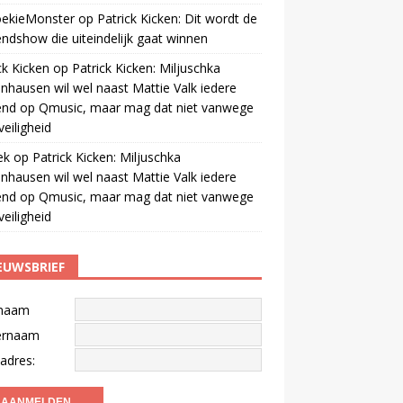
oekieMonster
op
Patrick Kicken: Dit wordt de
ndshow die uiteindelijk gaat winnen
ck Kicken
op
Patrick Kicken: Miljuschka
nhausen wil wel naast Mattie Valk iedere
end op Qmusic, maar mag dat niet vanwege
veiligheid
ek
op
Patrick Kicken: Miljuschka
nhausen wil wel naast Mattie Valk iedere
end op Qmusic, maar mag dat niet vanwege
veiligheid
EUWSBRIEF
naam
ernaam
adres: