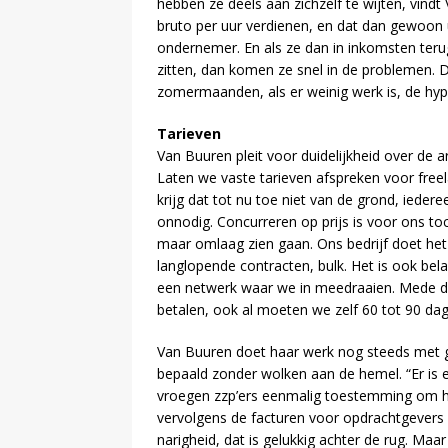
hebben ze deels aan zichzelf te wijten, vindt
bruto per uur verdienen, en dat dan gewoon 
ondernemer. En als ze dan in inkomsten ter
zitten, dan komen ze snel in de problemen. D
zomermaanden, als er weinig werk is, de hyp
Tarieven
Van Buuren pleit voor duidelijkheid over de 
Laten we vaste tarieven afspreken voor freel
krijg dat tot nu toe niet van de grond, ieder
onnodig. Concurreren op prijs is voor ons toch
maar omlaag zien gaan. Ons bedrijf doet het 
langlopende contracten, bulk. Het is ook bel
een netwerk waar we in meedraaien. Mede da
betalen, ook al moeten we zelf 60 tot 90 da
Van Buuren doet haar werk nog steeds met gro
bepaald zonder wolken aan de hemel. “Er is e
vroegen zzp’ers eenmalig toestemming om h
vervolgens de facturen voor opdrachtgever
narigheid, dat is gelukkig achter de rug. Maar i