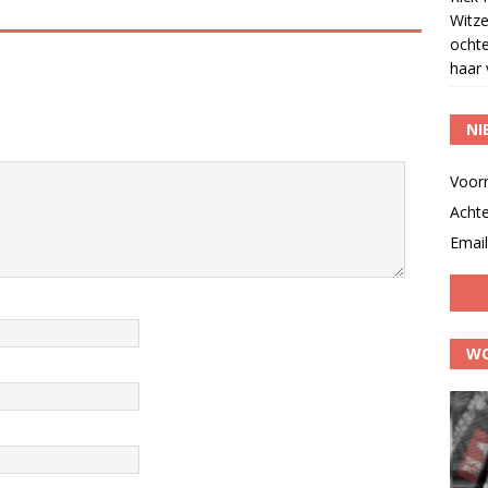
Witze
ocht
haar 
NI
Voor
Acht
Email
WO