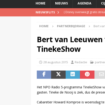
HOME
NIEUWS
AGENDA
CI
(
Disney overweegt gratis str
NIEUWSFLITS
(
Onderzoek: helft Nederlander
HOME
PARTNERBIJDRAGE
Bert va
(
NPO Soul & Jazz stopt al per
(
Patrick Kicken: Miljuschka Wi
Bert van Leeuwen 
maar mag dat niet vanwege haa
TinekeShow
(
Spotify brengt advertentiemo
28 augustus 2015
Redactie
partne
Het NPO Radio 5-programma TinekeShow v
gasten. Tineke de Nooij is ziek, dus de pres
Cabaretier Howard Komproe is woensdag te gas