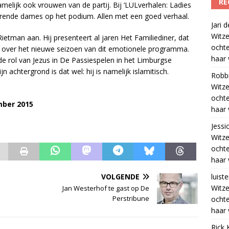
RE
melijk ook vrouwen van de partij. Bij ‘LULverhalen: Ladies
nerende dames op het podium. Allen met een goed verhaal.
Jari
Witze
ietman aan. Hij presenteert al jaren Het Familiediner, dat
ocht
t over het nieuwe seizoen van dit emotionele programma.
haar 
de rol van Jezus in De Passiespelen in het Limburgse
n achtergrond is dat wel: hij is namelijk islamitisch.
Robb
Witze
ocht
mber 2015
haar 
Jessi
Witze
ocht
haar 
VOLGENDE
luiste
Witze
Jan Westerhof te gast op De
Perstribune
ocht
haar 
Rick 