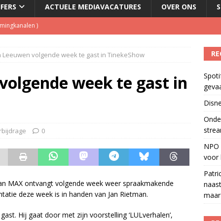
JFERS
ACTUELE MEDIAVACATURES
OVER ONS
S
eamingkanalen
)
s betaalt voor streamingdienst die nauwelijks wordt gebruikt
)
RE
n Leeuwen volgende week te gast in TinekeShow
 1 september, goed voor besparing van bijna 250.000 euro
)
Spoti
tzenhausen wil wel naast Mattie Valk iedere ochtend op Qmusic,
volgende week te gast in
geva
r veiligheid
)
Disne
del podcasts in gevaar met skipknop
)
Onder
strea
rbijdrage
0
NPO S
voor 
Patri
an MAX ontvangt volgende week weer spraakmakende
naast
entatie deze week is in handen van Jan Rietman.
maar 
t. Hij gaat door met zijn voorstelling ‘LULverhalen’,