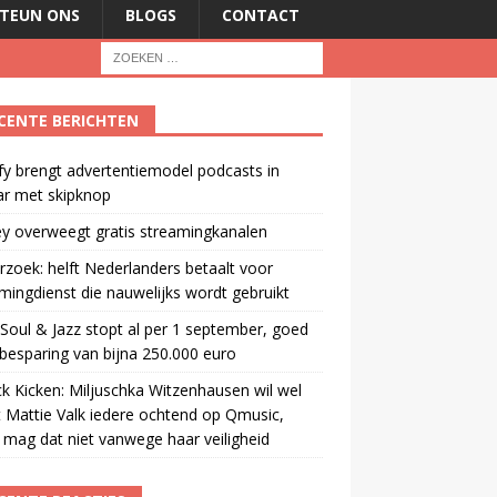
TEUN ONS
BLOGS
CONTACT
CENTE BERICHTEN
fy brengt advertentiemodel podcasts in
ar met skipknop
y overweegt gratis streamingkanalen
zoek: helft Nederlanders betaalt voor
mingdienst die nauwelijks wordt gebruikt
oul & Jazz stopt al per 1 september, goed
besparing van bijna 250.000 euro
ck Kicken: Miljuschka Witzenhausen wil wel
 Mattie Valk iedere ochtend op Qmusic,
mag dat niet vanwege haar veiligheid