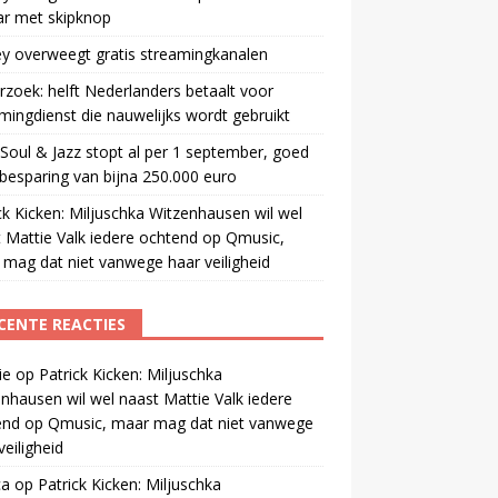
ar met skipknop
y overweegt gratis streamingkanalen
zoek: helft Nederlanders betaalt voor
mingdienst die nauwelijks wordt gebruikt
oul & Jazz stopt al per 1 september, goed
besparing van bijna 250.000 euro
ck Kicken: Miljuschka Witzenhausen wil wel
 Mattie Valk iedere ochtend op Qmusic,
mag dat niet vanwege haar veiligheid
CENTE REACTIES
ie
op
Patrick Kicken: Miljuschka
nhausen wil wel naast Mattie Valk iedere
end op Qmusic, maar mag dat niet vanwege
veiligheid
ca
op
Patrick Kicken: Miljuschka