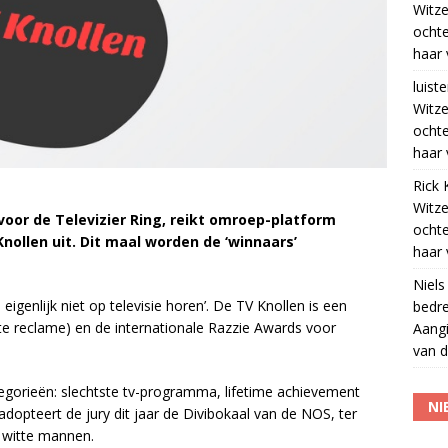
Witze
ocht
haar 
luiste
Witze
ocht
haar 
Rick 
Witze
or de Televizier Ring, reikt omroep-platform
ocht
ollen uit. Dit maal worden de ‘winnaars’
haar 
Niels
igenlijk niet op televisie horen’. De TV Knollen is een
bedre
e reclame) en de internationale Razzie Awards voor
Aangi
van d
tegorieën: slechtste tv-programma, lifetime achievement
NI
adopteert de jury dit jaar de Divibokaal van de NOS, ter
 witte mannen.