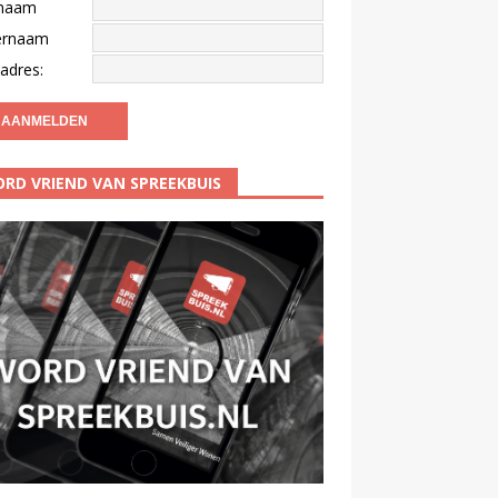
naam
ernaam
adres:
RD VRIEND VAN SPREEKBUIS