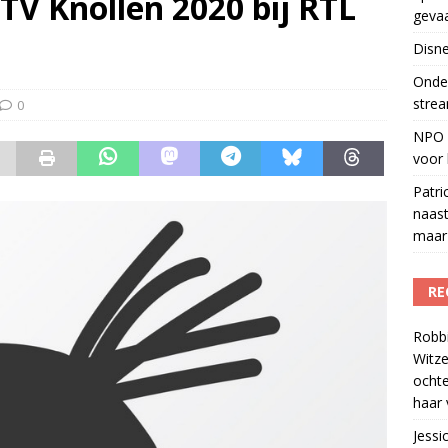
V Knollen 2020 bij RTL
geva
r veiligheid
)
Disne
del podcasts in gevaar met skipknop
)
Onder
strea
0
NPO S
voor 
Patri
naast
maar 
RE
Robb
Witze
ocht
haar 
Jessi