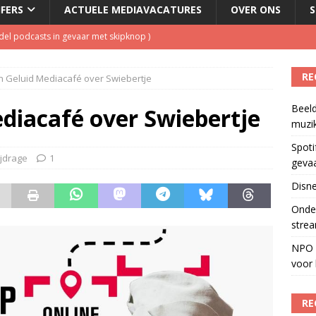
JFERS
ACTUELE MEDIAVACATURES
OVER ONS
S
del podcasts in gevaar met skipknop
)
eamingkanalen
)
RE
n Geluid Mediacafé over Swiebertje
s betaalt voor streamingdienst die nauwelijks wordt gebruikt
)
Beeld
 1 september, goed voor besparing van bijna 250.000 euro
)
diacafé over Swiebertje
muzi
Fonos: een nieuwe muzikale ontmoetingsplek
)
Spoti
ijdrage
1
geva
Disne
Onder
strea
NPO S
voor 
RE