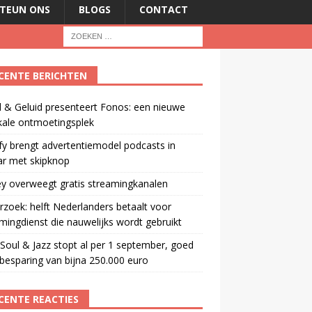
TEUN ONS
BLOGS
CONTACT
CENTE BERICHTEN
 & Geluid presenteert Fonos: een nieuwe
kale ontmoetingsplek
fy brengt advertentiemodel podcasts in
ar met skipknop
y overweegt gratis streamingkanalen
zoek: helft Nederlanders betaalt voor
mingdienst die nauwelijks wordt gebruikt
oul & Jazz stopt al per 1 september, goed
besparing van bijna 250.000 euro
CENTE REACTIES