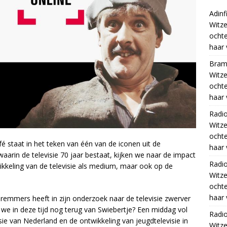
Adinf
Witze
ocht
haar 
Bram
Witze
ocht
haar 
Radi
Witze
ocht
é staat in het teken van één van de iconen uit de
haar 
 waarin de televisie 70 jaar bestaat, kijken we naar de impact
Radi
kkeling van de televisie als medium, maar ook op de
Witze
ocht
haar 
remmers heeft in zijn onderzoek naar de televisie zwerver
we in deze tijd nog terug van Swiebertje? Een middag vol
Radi
sie van Nederland en de ontwikkeling van jeugdtelevisie in
Witze