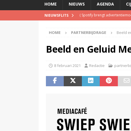
HOME
NIEUWS
AGENDA
CI
(
Spotify brengt advertentiemo
NIEUWSFLITS
(
Disney overweegt gratis str
HOME
PARTNERBIJDRAGE
Beeld e
(
Onderzoek: helft Nederlander
(
NPO Soul & Jazz stopt al per
Beeld en Geluid Me
(
Beeld & Geluid presenteert 
8 februari 2021
Redactie
partnerb