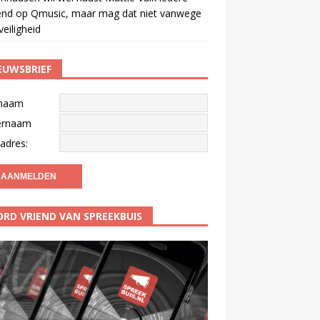
end op Qmusic, maar mag dat niet vanwege
veiligheid
EUWSBRIEF
naam
ernaam
adres:
RD VRIEND VAN SPREEKBUIS