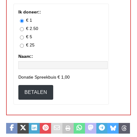
Ik doneer::
€ 1
€ 2.50
€ 5
€ 25
Naam::
Donatie Spreekbuis
€ 1,00
BETALEN