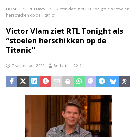
HOME
NIEUWS
Victor Vlam ziet RTL Tonight als “stoelen
herschikken op de Titanic”
Victor Vlam ziet RTL Tonight als
“stoelen herschikken op de
Titanic”
7 september 2025
Redactie
9