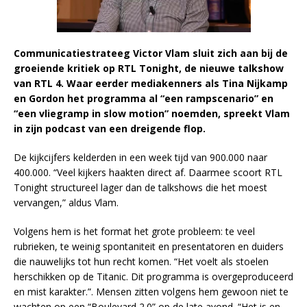
Communicatiestrateeg Victor Vlam sluit zich aan bij de
groeiende kritiek op RTL Tonight, de nieuwe talkshow
van RTL 4. Waar eerder mediakenners als Tina Nijkamp
en Gordon het programma al “een rampscenario” en
“een vliegramp in slow motion” noemden, spreekt Vlam
in zijn podcast van een dreigende flop.
De kijkcijfers kelderden in een week tijd van 900.000 naar
400.000. “Veel kijkers haakten direct af. Daarmee scoort RTL
Tonight structureel lager dan de talkshows die het moest
vervangen,” aldus Vlam.
Volgens hem is het format het grote probleem: te veel
rubrieken, te weinig spontaniteit en presentatoren en duiders
die nauwelijks tot hun recht komen. “Het voelt als stoelen
herschikken op de Titanic. Dit programma is overgeproduceerd
en mist karakter.”. Mensen zitten volgens hem gewoon niet te
wachten op een “Boulevard 2.0” op de late avond. “Het is en