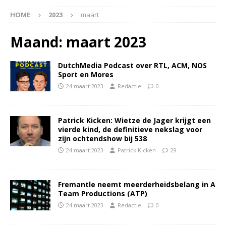
HOME
2023
maart
Maand:
maart 2023
DutchMedia Podcast over RTL, ACM, NOS
Sport en Mores
24 maart 2023
Redactie
0
Patrick Kicken: Wietze de Jager krijgt een
vierde kind, de definitieve nekslag voor
zijn ochtendshow bij 538
24 maart 2023
Patrick Kicken
29
Fremantle neemt meerderheidsbelang in A
Team Productions (ATP)
24 maart 2023
Redactie
0