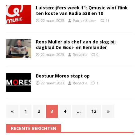
Luistercijfers week 11: Qmusic wint flink
ten koste van Radio 538 en 10
22 maart 2023
Patrick Kicken
11
Rens Muller als chef aan de slag bij
dagblad De Gooi- en Eemlander
22 maart 2023
Redactie
0
Bestuur Mores stapt op
22 maart 2023
Redactie
1
«
1
2
3
4
…
12
»
RECENTE BERICHTEN