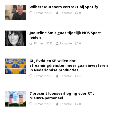
Wilbert Mutsaers vertrekt bij Spotify
24 maart 2023
Redactie
0
Jaqueline Smit gaat tijdelijk NOS Sport
leiden
23 maart 2023
Redactie
0
GL, PvdA en SP willen dat
streamingdiensten meer gaan investeren
in Nederlandse producties
23 maart 2023
Redactie
6
7 procent loonsverhoging voor RTL
Nieuws-personeel
23 maart 2023
Redactie
0