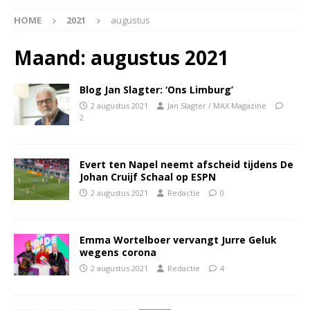
HOME
2021
augustus
Maand:
augustus 2021
Blog Jan Slagter: ‘Ons Limburg’
2 augustus 2021
Jan Slagter / MAX Magazine
2
Evert ten Napel neemt afscheid tijdens De
Johan Cruijf Schaal op ESPN
2 augustus 2021
Redactie
0
Emma Wortelboer vervangt Jurre Geluk
wegens corona
2 augustus 2021
Redactie
4