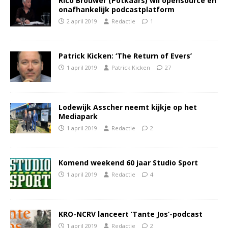
Rico Brouwer (Potkaars) wil opensource en
onafhankelijk podcastplatform
2 april 2019
Redactie
1
Patrick Kicken: ‘The Return of Evers’
1 april 2019
Patrick Kicken
27
Lodewijk Asscher neemt kijkje op het
Mediapark
1 april 2019
Redactie
2
Komend weekend 60 jaar Studio Sport
1 april 2019
Redactie
4
KRO-NCRV lanceert ‘Tante Jos’-podcast
1 april 2019
Redactie
2