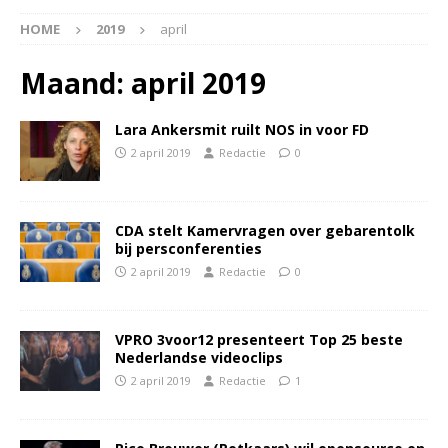
HOME
2019
april
Maand:
april 2019
Lara Ankersmit ruilt NOS in voor FD
2 april 2019
Redactie
0
CDA stelt Kamervragen over gebarentolk
bij persconferenties
2 april 2019
Redactie
0
VPRO 3voor12 presenteert Top 25 beste
Nederlandse videoclips
2 april 2019
Redactie
1