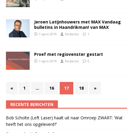
Jeroen Latijnhouwers met MAX Vandaag
bulletins in Haandrikman! van MAX
1 april 2019
Redactie
1
Proef met regiovenster gestart
1 april 2019
Redactie
0
«
1
…
16
17
18
»
RECENTE BERICHTEN
Bob Scholte (Left Laser) haalt uit naar Omroep ZWART: ‘Wat
heeft het ons opgeleverd?’