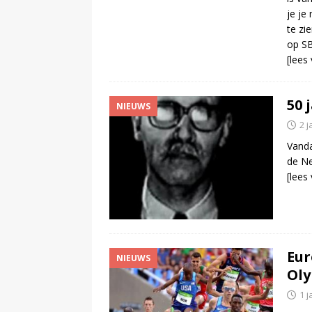
je je
te zi
op S
[lees
50 
NIEUWS
2 j
Vanda
de Ne
[lees
Eur
NIEUWS
Oly
1 j