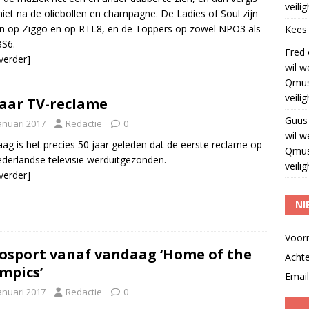
veili
 niet na de oliebollen en champagne. De Ladies of Soul zijn
en op Ziggo en op RTL8, en de Toppers op zowel NPO3 als
Kees
BS6.
Fred
 verder]
wil w
Qmus
veili
jaar TV-reclame
Guus
anuari 2017
Redactie
0
wil w
ag is het precies 50 jaar geleden dat de eerste reclame op
Qmus
derlandse televisie werduitgezonden.
veili
 verder]
NI
Voor
osport vanaf vandaag ‘Home of the
Acht
mpics’
Email
anuari 2017
Redactie
0