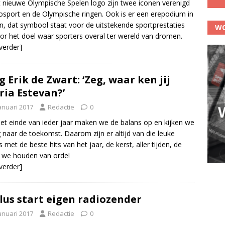
t nieuwe Olympische Spelen logo zijn twee iconen verenigd
osport en de Olympische ringen. Ook is er een erepodium in
en, dat symbool staat voor de uitstekende sportprestaties
WO
or het doel waar sporters overal ter wereld van dromen.
 verder]
g Erik de Zwart: ‘Zeg, waar ken jij
ria Estevan?’
anuari 2017
Redactie
0
et einde van ieder jaar maken we de balans op en kijken we
 naar de toekomst. Daarom zijn er altijd van die leuke
es met de beste hits van het jaar, de kerst, aller tijden, de
, we houden van orde!
 verder]
lus start eigen radiozender
anuari 2017
Redactie
0