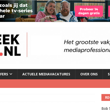
JFERS
ACTUELE MEDIAVACATURES
OVER ONS
S
illboard boven Sunset Boulevard
)
RE
ulenschil voor Meta?
)
Bob S
dio wordt kweekvijver voor nieuw radiotalent steeds kleiner
)