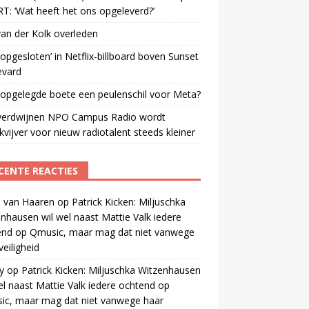
: ‘Wat heeft het ons opgeleverd?’
an der Kolk overleden
opgesloten’ in Netflix-billboard boven Sunset
evard
 opgelegde boete een peulenschil voor Meta?
verdwijnen NPO Campus Radio wordt
vijver voor nieuw radiotalent steeds kleiner
CENTE REACTIES
 van Haaren
op
Patrick Kicken: Miljuschka
nhausen wil wel naast Mattie Valk iedere
end op Qmusic, maar mag dat niet vanwege
veiligheid
y
op
Patrick Kicken: Miljuschka Witzenhausen
el naast Mattie Valk iedere ochtend op
ic, maar mag dat niet vanwege haar