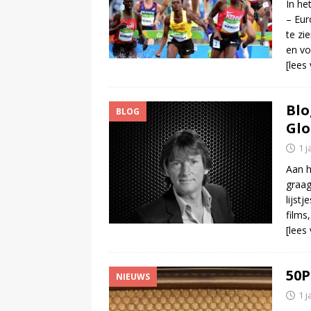
In he
– Eur
te zi
en vo
[lees
Blo
BLOG
Glo
1 j
Aan h
graag
lijstj
films
[lees
50P
NIEUWS
1 j