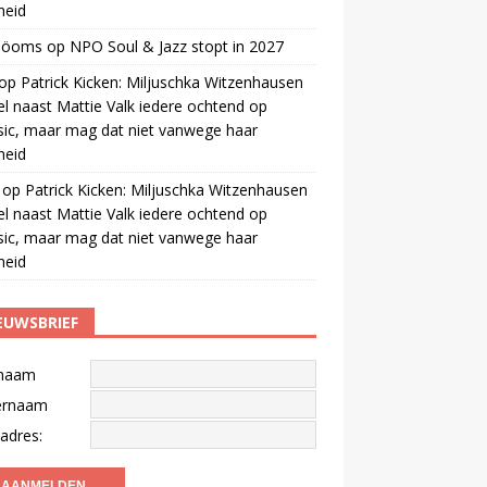
gheid
 öoms
op
NPO Soul & Jazz stopt in 2027
op
Patrick Kicken: Miljuschka Witzenhausen
el naast Mattie Valk iedere ochtend op
ic, maar mag dat niet vanwege haar
gheid
op
Patrick Kicken: Miljuschka Witzenhausen
el naast Mattie Valk iedere ochtend op
ic, maar mag dat niet vanwege haar
gheid
EUWSBRIEF
naam
ernaam
adres: