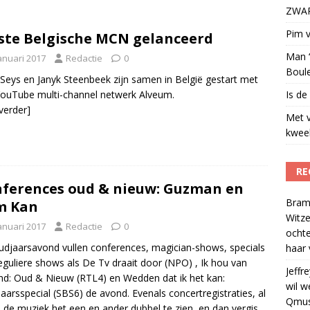
ZWART
t uit naar Omroep ZWART: ‘Wat heeft het ons opgeleverd?’
)
Pim v
ste Belgische MCN gelanceerd
Man ‘
anuari 2017
Redactie
0
Boul
Seys en Janyk Steenbeek zijn samen in België gestart met
ouTube multi-channel netwerk Alveum.
Is de
 verder]
Met 
kweek
RE
ferences oud & nieuw: Guzman en
Bram
m Kan
Witze
anuari 2017
Redactie
0
ocht
djaarsavond vullen conferences, magician-shows, specials
haar 
eguliere shows als De Tv draait door (NPO) , Ik hou van
Jeffre
nd: Oud & Nieuw (RTL4) en Wedden dat ik het kan:
wil w
aarsspecial (SBS6) de avond. Evenals concertregistraties, al
Qmus
n de muziek het een en ander dubbel te zien, en dan vergis