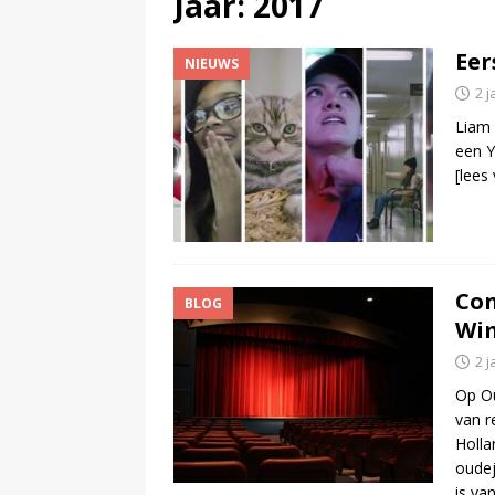
Jaar:
2017
(
Bob Scholte (Left Laser) haal
Eer
NIEUWS
2 j
Liam 
een Y
[lees
Con
BLOG
Wi
2 j
Op Ou
van r
Holla
oudej
is va