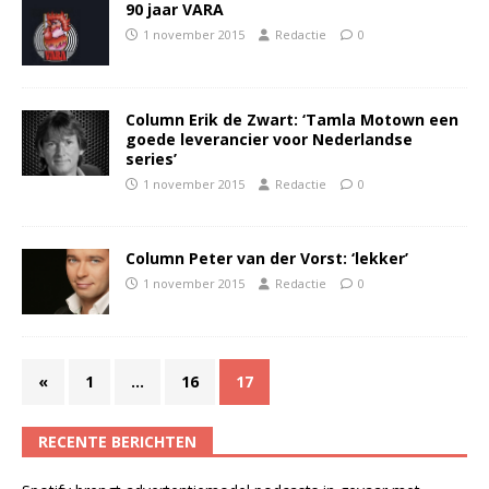
90 jaar VARA
1 november 2015
Redactie
0
Column Erik de Zwart: ‘Tamla Motown een
goede leverancier voor Nederlandse
series’
1 november 2015
Redactie
0
Column Peter van der Vorst: ‘lekker’
1 november 2015
Redactie
0
«
1
…
16
17
RECENTE BERICHTEN