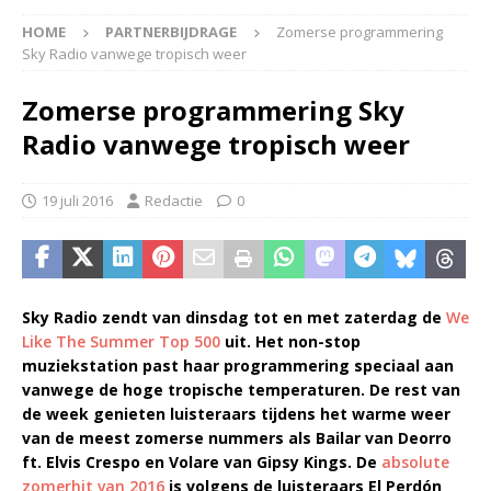
HOME
PARTNERBIJDRAGE
Zomerse programmering
Sky Radio vanwege tropisch weer
Zomerse programmering Sky
Radio vanwege tropisch weer
19 juli 2016
Redactie
0
Sky Radio zendt van dinsdag tot en met zaterdag de
We
Like The Summer Top 500
uit. Het non-stop
muziekstation past haar programmering speciaal aan
vanwege de hoge tropische temperaturen. De rest van
de week genieten luisteraars tijdens het warme weer
van de meest zomerse nummers als Bailar van Deorro
ft. Elvis Crespo en Volare van Gipsy Kings. De
absolute
zomerhit van 2016
is volgens de luisteraars El Perdón