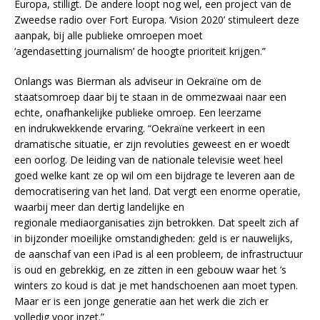
Europa, stilligt. De andere loopt nog wel, een project van de
Zweedse radio over Fort Europa. ‘Vision 2020’ stimuleert deze
aanpak, bij alle publieke omroepen moet
‘agendasetting journalism’ de hoogte prioriteit krijgen.”
Onlangs was Bierman als adviseur in Oekraïne om de
staatsomroep daar bij te staan in de ommezwaai naar een
echte, onafhankelijke publieke omroep. Een leerzame
en indrukwekkende ervaring. “Oekraïne verkeert in een
dramatische situatie, er zijn revoluties geweest en er woedt
een oorlog. De leiding van de nationale televisie weet heel
goed welke kant ze op wil om een bijdrage te leveren aan de
democratisering van het land. Dat vergt een enorme operatie,
waarbij meer dan dertig landelijke en
regionale mediaorganisaties zijn betrokken. Dat speelt zich af
in bijzonder moeilijke omstandigheden: geld is er nauwelijks,
de aanschaf van een iPad is al een probleem, de infrastructuur
is oud en gebrekkig, en ze zitten in een gebouw waar het ’s
winters zo koud is dat je met handschoenen aan moet typen.
Maar er is een jonge generatie aan het werk die zich er
volledig voor inzet.”