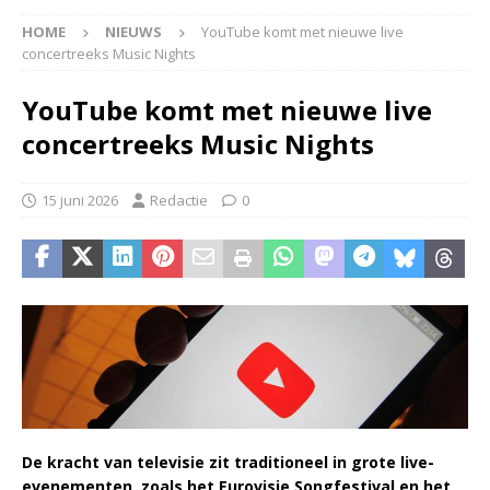
HOME
NIEUWS
YouTube komt met nieuwe live
concertreeks Music Nights
YouTube komt met nieuwe live
concertreeks Music Nights
15 juni 2026
Redactie
0
De kracht van televisie zit traditioneel in grote live-
evenementen, zoals het Eurovisie Songfestival en het