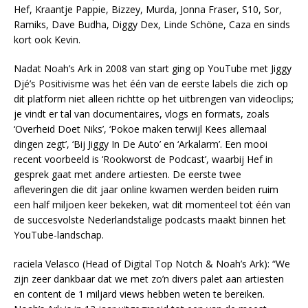
Hef, Kraantje Pappie, Bizzey, Murda, Jonna Fraser, S10, Sor,
Ramiks, Dave Budha, Diggy Dex, Linde Schöne, Caza en sinds
kort ook Kevin.
Nadat Noah’s Ark in 2008 van start ging op YouTube met Jiggy
Djé’s Positivisme was het één van de eerste labels die zich op
dit platform niet alleen richtte op het uitbrengen van videoclips;
je vindt er tal van documentaires, vlogs en formats, zoals
‘Overheid Doet Niks’, ‘Pokoe maken terwijl Kees allemaal
dingen zegt’, ‘Bij Jiggy In De Auto’ en ‘Arkalarm’. Een mooi
recent voorbeeld is ‘Rookworst de Podcast’, waarbij Hef in
gesprek gaat met andere artiesten. De eerste twee
afleveringen die dit jaar online kwamen werden beiden ruim
een half miljoen keer bekeken, wat dit momenteel tot één van
de succesvolste Nederlandstalige podcasts maakt binnen het
YouTube-landschap.
raciela Velasco (Head of Digital Top Notch & Noah’s Ark): “We
zijn zeer dankbaar dat we met zo’n divers palet aan artiesten
en content de 1 miljard views hebben weten te bereiken.