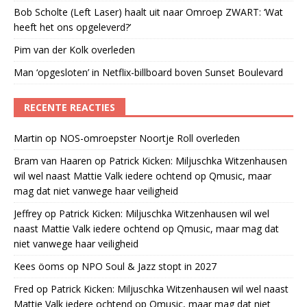
Bob Scholte (Left Laser) haalt uit naar Omroep ZWART: ‘Wat
heeft het ons opgeleverd?’
Pim van der Kolk overleden
Man ‘opgesloten’ in Netflix-billboard boven Sunset Boulevard
RECENTE REACTIES
Martin
op
NOS-omroepster Noortje Roll overleden
Bram van Haaren
op
Patrick Kicken: Miljuschka Witzenhausen
wil wel naast Mattie Valk iedere ochtend op Qmusic, maar
mag dat niet vanwege haar veiligheid
Jeffrey
op
Patrick Kicken: Miljuschka Witzenhausen wil wel
naast Mattie Valk iedere ochtend op Qmusic, maar mag dat
niet vanwege haar veiligheid
Kees öoms
op
NPO Soul & Jazz stopt in 2027
Fred
op
Patrick Kicken: Miljuschka Witzenhausen wil wel naast
Mattie Valk iedere ochtend op Qmusic, maar mag dat niet