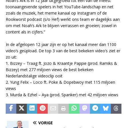
Noah’s Ark is in 12 jaar uitgegroeid tot een van de meest
toonaangevende spelers in het YouTube-landschap en net
zoals de muziek, het meme kanaal op Instagram of de
Rookworst podcast (s/o Hef) werkt ons team er dagelijks aan
om met Noah’s Ark te blijven verrassen en groeien; zowel in
content als in cijfers.”
In de afgelopen 12 jaar zijn er op het kanaal meer dan 1100
video’s geüpload. De top 3 van de best bekeken video’s ziet er
zo uit:
1. Bizzey – Traag ft. Jozo & Kraantje Pappie (prod. Ramiks &
Bizzey) met 277 miljoen views de best bekeken
Nederlandstalige videoclip ooit
2. Yung Felix – Loco ft. Poke & Dopebwoy met 115 miljoen
views
3. Murda & Ezhel – Aya (prod. Spanker) met 42 miljoen views
VORIGE