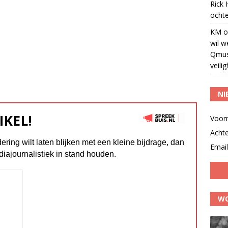
Rick
ochte
KM
o
wil w
Qmus
veili
NI
IKEL!
Voor
Acht
dering wilt laten blijken met een kleine bijdrage, dan
Email
diajournalistiek in stand houden.
WO