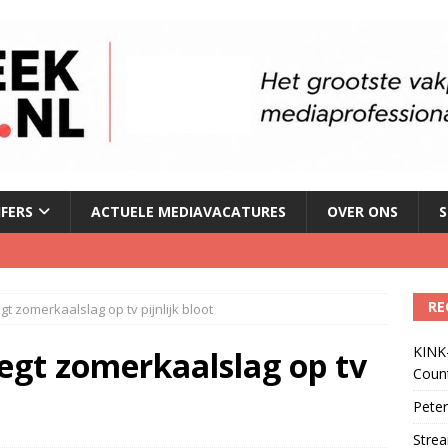
JFERS
ACTUELE MEDIAVACATURES
OVER ONS
S
le tv voor het eerst in omzet
)
RE
gt zomerkaalslag op tv pijnlijk bloot
geschorst na dickpic in groepsapp
)
KINK-
egt zomerkaalslag op tv
Coun
 lanceert Jolene Country Radio
)
Peter
Strea