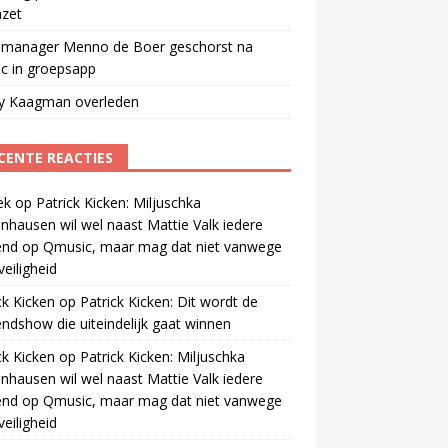
mzet
manager Menno de Boer geschorst na
ic in groepsapp
ey Kaagman overleden
CENTE REACTIES
ek
op
Patrick Kicken: Miljuschka
nhausen wil wel naast Mattie Valk iedere
end op Qmusic, maar mag dat niet vanwege
veiligheid
ck Kicken
op
Patrick Kicken: Dit wordt de
ndshow die uiteindelijk gaat winnen
ck Kicken
op
Patrick Kicken: Miljuschka
nhausen wil wel naast Mattie Valk iedere
end op Qmusic, maar mag dat niet vanwege
veiligheid