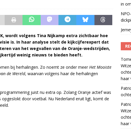
in o
NPO-
dickp
Jern
K, wordt volgens Tina Nijkamp extra zichtbaar hoe
e is. In haar analyse stelt de kijkcijferexpert dat
RE
teren van het wegvallen van de Oranje-wedstrijden,
jkertijd weinig nieuws te bieden heeft.
Tom
Witze
itkomen bij herhalingen. Zo noemt ze onder meer
Het Mooiste
ocht
 van de Wereld
, waarvan volgens haar de herhalingen
haar 
Patri
programmering juist nu extra op. Zolang Oranje actief was
ochte
 opgeslokt door voetbal. Nu Nederland eruit ligt, komt de
Patri
eeld.
Witze
ocht
haar 