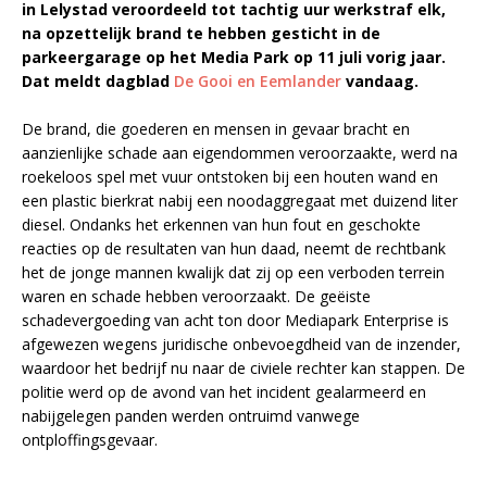
in Lelystad veroordeeld tot tachtig uur werkstraf elk,
na opzettelijk brand te hebben gesticht in de
parkeergarage op het Media Park op 11 juli vorig jaar.
Dat meldt dagblad
De Gooi en Eemlander
vandaag.
De brand, die goederen en mensen in gevaar bracht en
aanzienlijke schade aan eigendommen veroorzaakte, werd na
roekeloos spel met vuur ontstoken bij een houten wand en
een plastic bierkrat nabij een noodaggregaat met duizend liter
diesel. Ondanks het erkennen van hun fout en geschokte
reacties op de resultaten van hun daad, neemt de rechtbank
het de jonge mannen kwalijk dat zij op een verboden terrein
waren en schade hebben veroorzaakt. De geëiste
schadevergoeding van acht ton door Mediapark Enterprise is
afgewezen wegens juridische onbevoegdheid van de inzender,
waardoor het bedrijf nu naar de civiele rechter kan stappen. De
politie werd op de avond van het incident gealarmeerd en
nabijgelegen panden werden ontruimd vanwege
ontploffingsgevaar.