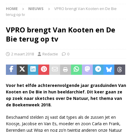
HOME
NIEUWS
VPRO brengt Van Kooten en De Bie
terug op tv
VPRO brengt Van Kooten en De
Bie terug op tv
2 maart 2018
Redactie
0
Voor het elfde achtereenvolgende jaar grasduinden Van
Kooten en De Bie in hun beeldarchief. Dit keer gaan ze
op zoek naar sketches over De Natuur, het thema van
de Boekenweek 2018.
Beschaamd stelden zij vast dat types als de zussen Jet en
Koosje, Jacobse en Van Es, moeder en zoon Carla en Frank,
Berendien uut Wisp en nog zo’n twintig anderen onze Natuur