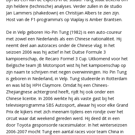
zijn heldere (technische) analyses. Verder zullen in de studio
Jan Lammers (shakedown) en Christijan Albers te zien zijn.
Host van de F1-programma’s op Viaplay is Amber Brantsen.
De in Velp geboren Ho-Pin Tung (1982) is een auto-coureur
met zowel een Nederlands als een Chinese nationaliteit. Hij
neemt deel aan autoraces onder de Chinese vlag. In het
seizoen 2006 was hij actief in het Duitse Formule 3
kampioenschap, de Recaro Formel 3 Cup. Uitkomend voor het
Belgische team JB Motorsport wist hij het kampioenschap op
zijn naam te schrijven met negen overwinningen. Ho Pin Tung
is geboren in Nederland, in Velp. Tung studeerde in Rotterdam
en was lid bij HPH Claymore. Omdat hij een Chinees-
Zhejiangnese achtergrond heeft, rijdt hij ook onder een
Chinese licentie. In 2006 werkte hij als vaste gast bij het
televisieprogramma SBS Autosport, alwaar hij voor elke Grand
Prix de kijkers met zich meenam tijdens een rondje over het
circuit waar dat weekend gereden werd. Hij deed dit in een
door Toyota gesponsorde racesimulator. In het winterseizoen
2006-2007 mocht Tung een aantal races voor team China in