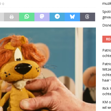
muzi
0
Spoti
geva
Disne
RE
Patri
ochte
Patri
Witze
ocht
haar 
Rick
ochte
KM
o
wil w