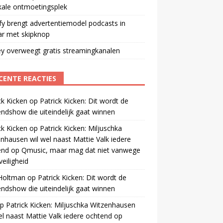
kale ontmoetingsplek
fy brengt advertentiemodel podcasts in
ar met skipknop
y overweegt gratis streamingkanalen
CENTE REACTIES
ck Kicken
op
Patrick Kicken: Dit wordt de
ndshow die uiteindelijk gaat winnen
ck Kicken
op
Patrick Kicken: Miljuschka
nhausen wil wel naast Mattie Valk iedere
end op Qmusic, maar mag dat niet vanwege
veiligheid
 Holtman
op
Patrick Kicken: Dit wordt de
ndshow die uiteindelijk gaat winnen
p
Patrick Kicken: Miljuschka Witzenhausen
el naast Mattie Valk iedere ochtend op