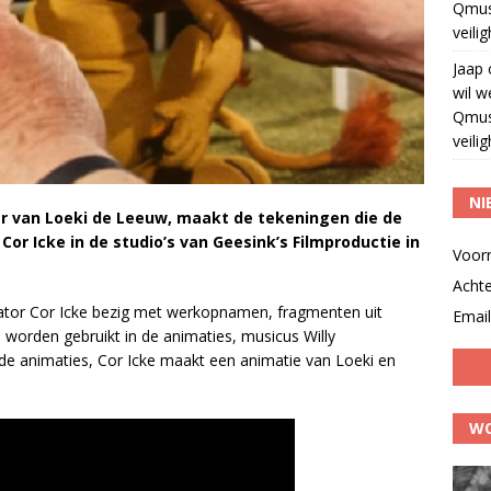
Qmus
veili
Jaap
wil w
Qmus
veili
NI
der van Loeki de Leeuw, maakt de tekeningen die de
or Icke in de studio’s van Geesink’s Filmproductie in
Voor
Acht
mator Cor Icke bezig met werkopnamen, fragmenten uit
Email
e worden gebruikt in de animaties, musicus Willy
de animaties, Cor Icke maakt een animatie van Loeki en
WO