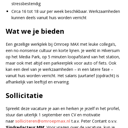
stressbestendig
Circa 16 tot 18 uur per week beschikbaar. Werkzaamheden
kunnen deels vanuit huis worden verricht
Wat we je bieden
Een gezellige werkplek bij Omroep MAX met leuke collega’s,
een no-nonsense cultuur en korte lijnen. Je werkt in Hilversum
op het Media Park, op 5 minuten loopafstand van het station,
maar ook met altijd een parkeerplek voor auto of fiets. Ook
kan een deel van je werkzaamheden – in een latere fase –
vanuit huis worden verricht. Het salaris (uurtarief (opdracht) is
afhankelijk van leeftijd en ervaring.
Sollicitatie
Spreekt deze vacature je aan en herken je jezelf in het profiel,
stuur dan uiterlijk 1 september een CV en motivatie
naar
solliciteren@omroepmax.nl
t.a.v. Peter Contant o.v.v.
‘
E
indredacteur MM
’. Voor vragen over de vacature, kun je