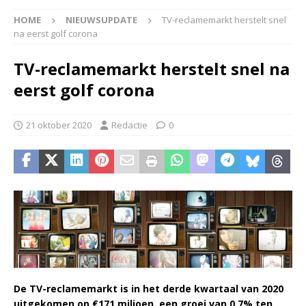
HOME
NIEUWSUPDATE
TV-reclamemarkt herstelt snel
na eerst golf corona
TV-reclamemarkt herstelt snel na
eerst golf corona
21 oktober 2020
Redactie
0
De TV-reclamemarkt is in het derde kwartaal van 2020
uitgekomen op €171 miljoen, een groei van 0,7% ten